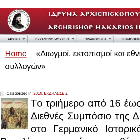
ΑΡΧΙΚΗ
ΒΥΖΑΝΤΙΝΟ ΜΟΥΣΕΙΟ
ΠΙΝΑΚΟΘΗΚΗ
ΒΙΒΛΙΟΘΗΚ
Home
«Διωγμοί, εκτοπισμοί και εθ
συλλογών»
«Διωγμοί, εκτοπισμοί και εθνικές εκκαθαρ
Categorized in:
2010
,
ΕΚΔΗΛΩΣΕΙΣ
Tο τριήμερο από 16 έως
Διεθνές Συμπόσιο της 
στο Γερμανικό Ιστορι