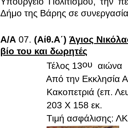
Υπουργείο Πολιτισμού, την πε
Δήμο της Βάρης σε συνεργασία 
Α/Α
07.
(Αίθ.Α΄)
Άγιος Νικόλα
βίο του και δωρητές
ου
Τέλος 13
αιώνα
Από την Εκκλησία Αγίου 
Κακοπετριά (επ. Λευκ
203 Χ 158 εκ.
Τιμή ασφάλισης: ΛΚ. 