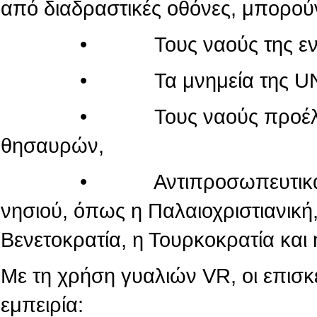
από διαδραστικές οθόνες, μπορού
• Τους ναούς της εντός τ
• Τα μνημεία της UN
• Τους ναούς προέλευσης
θησαυρών,
• Αντιπροσωπευτικά μνημεί
νησιού, όπως η Παλαιοχριστιανική,
Βενετοκρατία, η Τουρκοκρατία και 
Με τη χρήση γυαλιών VR, οι επισ
εμπειρία: