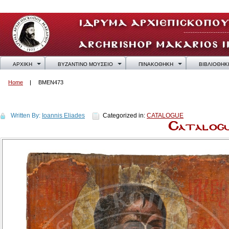
ΑΡΧΙΚΗ
ΒΥΖΑΝΤΙΝΟ ΜΟΥΣΕΙΟ
ΠΙΝΑΚΟΘΗΚΗ
ΒΙΒΛΙΟΘΗΚ
Home
BMEN473
BMEN473
Written By:
Ioannis Eliades
Categorized in:
CATALOGUE