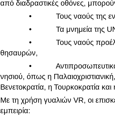
από διαδραστικές οθόνες, μπορού
• Τους ναούς της εντός τ
• Τα μνημεία της UN
• Τους ναούς προέλευσης
θησαυρών,
• Αντιπροσωπευτικά μνημεί
νησιού, όπως η Παλαιοχριστιανική,
Βενετοκρατία, η Τουρκοκρατία και 
Με τη χρήση γυαλιών VR, οι επισ
εμπειρία: