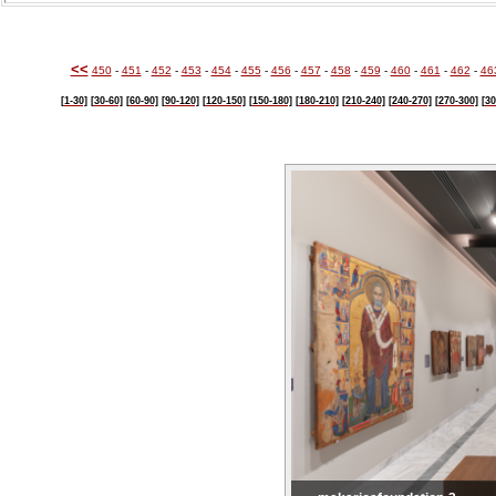
<<
450
-
451
-
452
-
453
-
454
-
455
-
456
-
457
-
458
-
459
-
460
-
461
-
462
-
46
[1-30]
[30-60]
[60-90]
[90-120]
[120-150]
[150-180]
[180-210]
[210-240]
[240-270]
[270-300]
[30