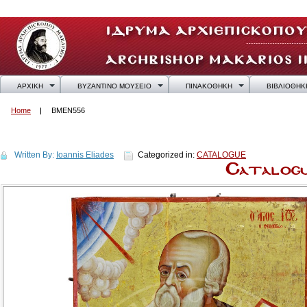
ΑΡΧΙΚΗ
ΒΥΖΑΝΤΙΝΟ ΜΟΥΣΕΙΟ
ΠΙΝΑΚΟΘΗΚΗ
ΒΙΒΛΙΟΘΗΚ
Home
BMEN556
BMEN556
Written By:
Ioannis Eliades
Categorized in:
CATALOGUE