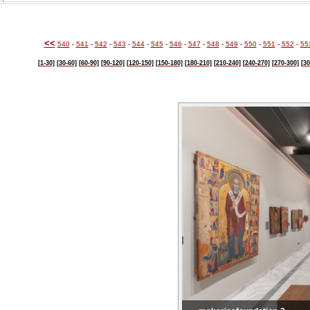
<<
540
-
541
-
542
-
543
-
544
-
545
-
546
-
547
-
548
-
549
-
550
-
551
-
552
-
55
[1-30]
[30-60]
[60-90]
[90-120]
[120-150]
[150-180]
[180-210]
[210-240]
[240-270]
[270-300]
[30