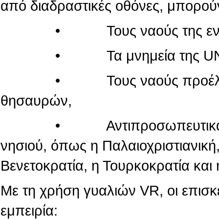
από διαδραστικές οθόνες, μπορού
• Τους ναούς της εντός τ
• Τα μνημεία της UN
• Τους ναούς προέλευσης
θησαυρών,
• Αντιπροσωπευτικά μνημεί
νησιού, όπως η Παλαιοχριστιανική,
Βενετοκρατία, η Τουρκοκρατία και 
Με τη χρήση γυαλιών VR, οι επισ
εμπειρία: