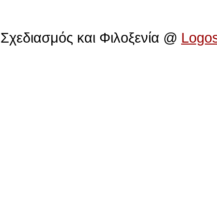
Πολιτιστικό Ίδρυμα Αρχιεπισκόπου Μακαρίου
Σχεδιασμός και Φιλοξενία @
Logo