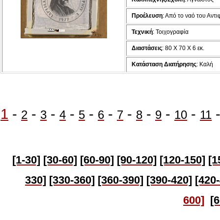
Προέλευση
:
Από το ναό του Αντ
Τεχνική
: Τοιχογραφία
Διαστάσεις
: 80 Χ 70 Χ 6 εκ.
Κατάσταση Διατήρησης
: Καλή
1
-
-
-
-
-
-
-
-
-
-
2
3
4
5
6
7
8
9
10
11
[1-30]
[30-60]
[60-90]
[90-120]
[120-150]
[1
330]
[330-360]
[360-390]
[390-420]
[420
600]
[