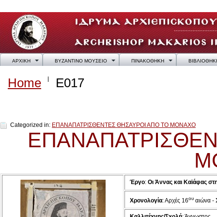
ΑΡΧΙΚΗ
ΒΥΖΑΝΤΙΝΟ ΜΟΥΣΕΙΟ
ΠΙΝΑΚΟΘΗΚΗ
ΒΙΒΛΙΟΘΗΚ
Home
E017
E017
Categorized in:
ΕΠΑΝΑΠΑΤΡΙΣΘΕΝΤΕΣ ΘΗΣΑΥΡΟΙ ΑΠΟ ΤΟ ΜΟΝΑΧΟ
ΕΠΑΝΑΠΑΤΡΙΣΘΕΝ
Μ
Έργο
:
Οι Άννας και Καϊάφας στ
ου
Χρονολογία
:
Αρχές 16
αιώνα -
Καλλιτέχνης/Σχολή
: Άγνωστος