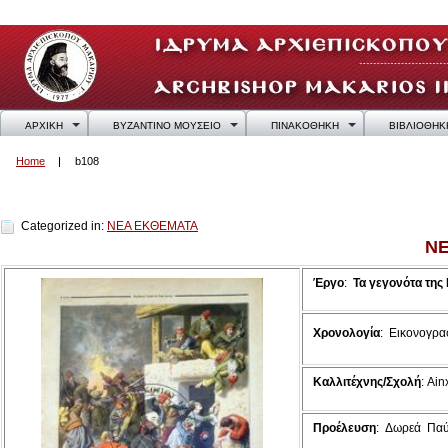
ΑΡΧΙΚΗ
ΒΥΖΑΝΤΙΝΟ ΜΟΥΣΕΙΟ
ΠΙΝΑΚΟΘΗΚΗ
ΒΙΒΛΙΟΘΗΚ
Home
b108
b108
Categorized in:
ΝΕΑ ΕΚΘΕΜΑΤΑ
Ν
Έργο
:
Τα γεγονότα της
Χρονολογία
:
Εικονογραφ
Καλλιτέχνης/Σχολή
: Ain
Προέλευση
: Δωρεά Παύ