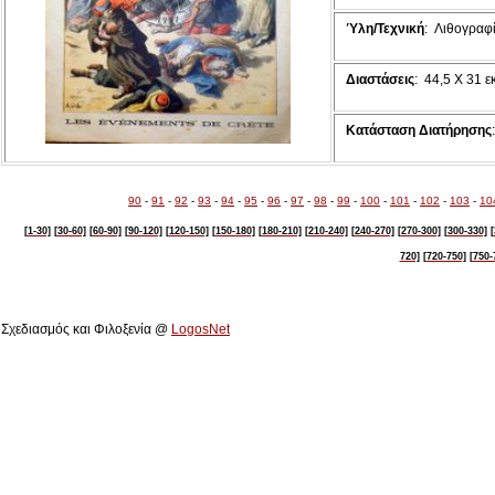
Ύλη/Τεχνική
: Λιθογραφ
Διαστάσεις
: 44,5 Χ 31 εκ
Κατάσταση Διατήρησης
90
-
91
-
92
-
93
-
94
-
95
-
96
-
97
-
98
-
99
-
100
-
101
-
102
-
103
-
10
[1-30]
[30-60]
[60-90]
[90-120]
[120-150]
[150-180]
[180-210]
[210-240]
[240-270]
[270-300]
[300-330]
[
720]
[720-750]
[750-
Πολιτιστικό Ίδρυμα Αρχιεπισκόπου Μακαρίου Γ΄
Σχεδιασμός και Φιλοξενία @
LogosNet