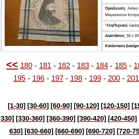
Προέλευση
:
Ανήκε 
Μικρασιατών Κύπρ
Ύλη/Τεχνική
: ύφασ
Διαστάσεις
: 38 x 38
Κατάσταση Διατήρ
<<
180
-
181
-
182
-
183
-
184
-
185
-
1
195
-
196
-
197
-
198
-
199
-
200
-
201
[1-30]
[30-60]
[60-90]
[90-120]
[120-150]
[1
330]
[330-360]
[360-390]
[390-420]
[420-450]
630]
[630-
660]
[660-690]
[690-720]
[720-75