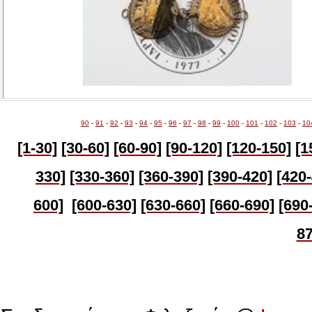
90
-
91
-
92
-
93
-
94
-
95
-
96
-
97
-
98
-
99
-
100
-
101
-
102
-
103
-
10
[1-30]
[30-60]
[60-90]
[90-120]
[120-150]
[1
330]
[330-360]
[360-390]
[390-420]
[420
600]
[600-630]
[630-660]
[660-690]
[690
87
Πολιτιστικό Ίδρυμα Αρχιεπισκόπου Μακαρίου