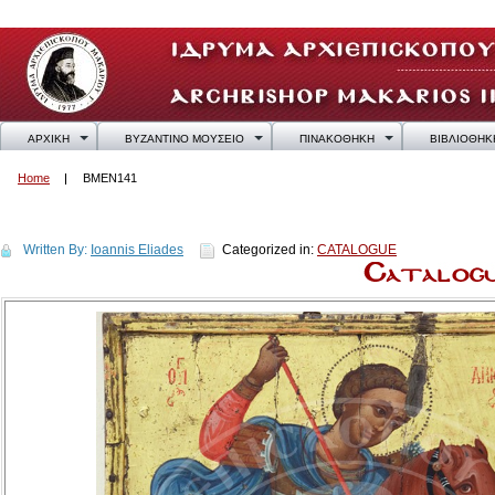
ΑΡΧΙΚΗ
ΒΥΖΑΝΤΙΝΟ ΜΟΥΣΕΙΟ
ΠΙΝΑΚΟΘΗΚΗ
ΒΙΒΛΙΟΘΗΚ
Home
BMEN141
BMEN141
Written By:
Ioannis Eliades
Categorized in:
CATALOGUE