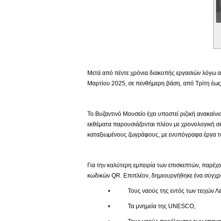
Εικονική Περιδιάβαση
Μετά από πέντε χρόνια διακοπής εργασιών λόγω αν
Μαρτίου 2025, σε πενθήμερη βάση, από Τρίτη έως 
Το Βυζαντινό Μουσείο έχει υποστεί ριζική ανακαίν
εκθέματα παρουσιάζονται πλέον με χρονολογική σε
καταξιωμένους ζωγράφους, με ενυπόγραφα έργα το
Για την καλύτερη εμπειρία των επισκεπτών, παρέχο
κωδικών QR. Επιπλέον, δημιουργήθηκε ένα σύγχρο
• Τους ναούς της εντός των τειχών Λευ
• Τα μνημεία της UNESCO,