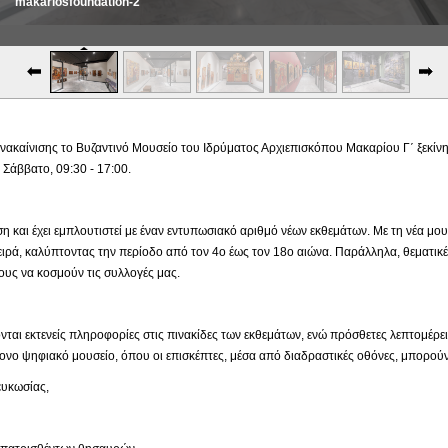
makariosfoundation-2
makariosfoundation-3
ακαίνισης το Βυζαντινό Μουσείο του Ιδρύματος Αρχιεπισκόπου Μακαρίου Γ΄ ξεκίνησε
Σάββατο, 09:30 - 17:00.
ιση και έχει εμπλουτιστεί με έναν εντυπωσιακό αριθμό νέων εκθεμάτων. Με τη νέα μ
ιρά, καλύπτοντας την περίοδο από τον 4ο έως τον 18ο αιώνα. Παράλληλα, θεματικέ
υς να κοσμούν τις συλλογές μας.
νται εκτενείς πληροφορίες στις πινακίδες των εκθεμάτων, ενώ πρόσθετες λεπτομέρε
νο ψηφιακό μουσείο, όπου οι επισκέπτες, μέσα από διαδραστικές οθόνες, μπορούν
κωσίας,