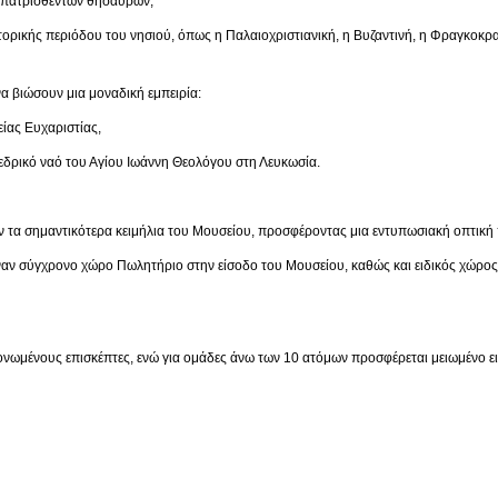
ρισθέντων θησαυρών,
ριόδου του νησιού, όπως η Παλαιοχριστιανική, η Βυζαντινή, η Φραγκοκρατία,
α βιώσουν μια μοναδική εμπειρία:
 Ευχαριστίας,
ναό του Αγίου Ιωάννη Θεολόγου στη Λευκωσία.
 τα σημαντικότερα κειμήλια του Μουσείου, προσφέροντας μια εντυπωσιακή οπτική 
έναν σύγχρονο χώρο Πωλητήριο στην είσοδο του Μουσείου, καθώς και ειδικός χώρο
μονωμένους επισκέπτες, ενώ για ομάδες άνω των 10 ατόμων προσφέρεται μειωμένο ει