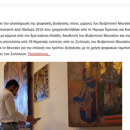
ει την ολοκλήρωση της ψηφιακής ξενάγησης στους χώρους του Βυζαντινού Μουσείο
Research and Startups 2016 που χρηματοδοτήθηκε από το Ίδρυμα Έρευνας και Και
με κείμενα από τον δρα Ιωάννη Ηλιάδη, διευθυντή του Βυζαντινού Μουσείου και τη
 αποτελείται από 29 θεματικές ενότητες από τις Συλλογές του Βυζαντινού Μουσείου 
ε το Μουσείο για την επιλογή του τρόπου ξενάγησης με τη χρήση ψηφιακών ταμπλε
τες των Συλλογών.
Περισσότερα...