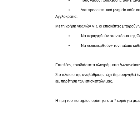
• Τους ναούς προέλευσης των επαναπατ
• Αντιπροσωπευτικά μνημεία κάθε ιστορικής πε
Αγγλοκρατία.
Με τη χρήση γυαλιών VR, οι επισκέπτες μπορούν ν
• Να περιηγηθούν στον κόσμο της Θείας
• Να «επισκεφθούν» τον παλαιό καθεδρικό 
Επιπλέον, τρισδιάστατα ολογράμματα ζωντανεύουν
Στο πλαίσιο της αναβάθμισης, έχει δημιουργηθεί 
εξυπηρέτηση των επισκεπτών μας.
Η τιμή του εισιτηρίου ορίστηκε στα 7 ευρώ για με
----------