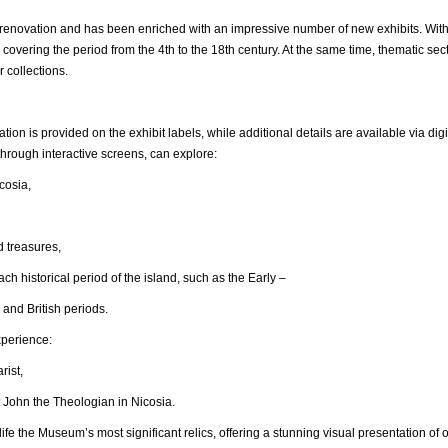
ovation and has been enriched with an impressive number of new exhibits. With
 covering the period from the 4th to the 18th century. At the same time, thematic s
r collections.
ation is provided on the exhibit labels, while additional details are available via 
hrough interactive screens, can explore:
osia,
reasures,
ical period of the island, such as the Early –
 and British periods.
xperience:
ist,
n the Theologian in Nicosia.
ife the Museum’s most significant relics, offering a stunning visual presentation of o