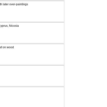
th later over-paintings
Cyprus, Nicosia
eaf on wood