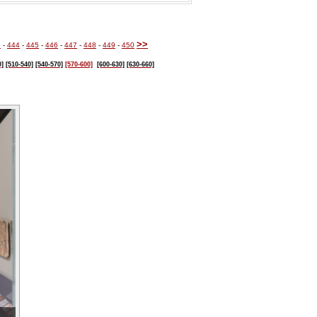
>>
3
-
444
-
445
-
446
-
447
-
448
-
449
-
450
0]
[510-540]
[540-570]
[570-600]
[600-630]
[630-660]