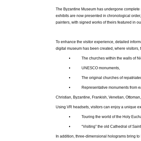
The Byzantine Museum has undergone complete ren
exhibits are now presented in chronological order,
painters, with signed works of theirs featured in ou
To enhance the visitor experience, detailed inform
digital museum has been created, where visitors, t
• The churches within the walls of Nic
• UNESCO monuments,
• The original churches of repatriated t
• Representative monuments from each histor
Christian, Byzantine, Frankish, Venetian, Ottoman,
Using VR headsets, visitors can enjoy a unique e
• Touring the world of the Holy Euchar
• “Visiting” the old Cathedral of Saint Joh
In addition, three-dimensional holograms bring to l