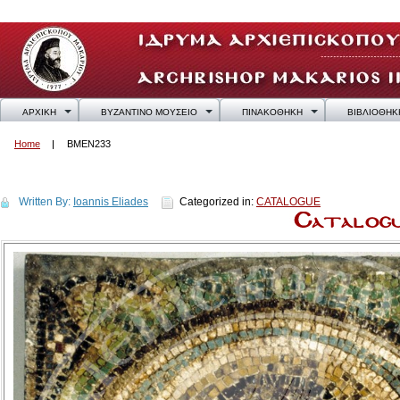
ΑΡΧΙΚΗ
ΒΥΖΑΝΤΙΝΟ ΜΟΥΣΕΙΟ
ΠΙΝΑΚΟΘΗΚΗ
ΒΙΒΛΙΟΘΗΚ
Home
BMEN233
BMEN233
Written By:
Ioannis Eliades
Categorized in:
CATALOGUE