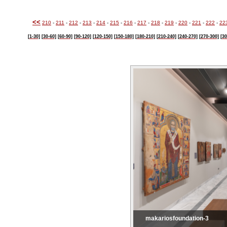
<<
210
-
211
-
212
-
213
-
214
-
215
-
216
-
217
-
218
-
219
-
220
-
221
-
222
-
22
[1-30]
[30-60]
[60-90]
[90-120]
[120-150]
[150-180]
[180-210]
[210-240]
[240-270]
[270-300]
[30
makariosfoundation-3