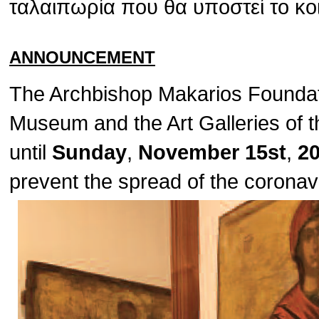
ταλαιπωρία που θα υποστεί το κο
ANNOUNCEMENT
The Archbishop Makarios Foundat
Museum and the Art Galleries of t
until
Sunday
,
November 15st
,
2
prevent the spread of the corona