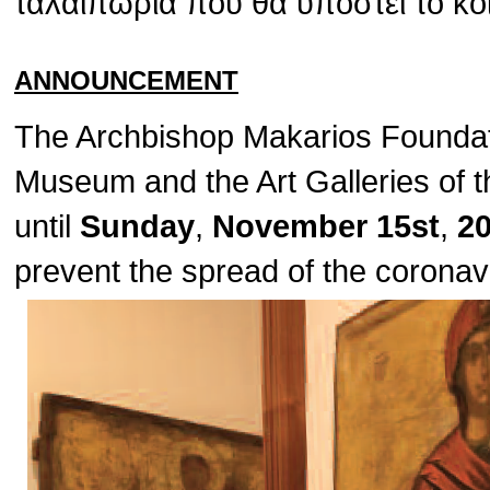
ταλαιπωρία που θα υποστεί το κο
ANNOUNCEMENT
The Archbishop Makarios Foundat
Museum and the Art Galleries of t
until
Sunday
,
November 15st
,
2
prevent the spread of the corona