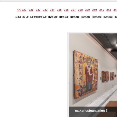
<<
330
-
331
-
332
-
333
-
334
-
335
-
336
-
337
-
338
-
339
-
340
-
341
-
342
-
34
[1-30]
[30-60]
[60-90]
[90-120]
[120-150]
[150-180]
[180-210]
[210-240]
[240-270]
[270-300]
[3
makariosfoundation-3