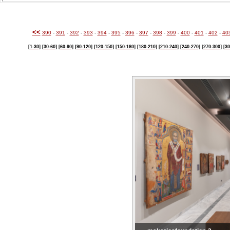
<<
390
-
391
-
392
-
393
-
394
-
395
-
396
-
397
-
398
-
399
-
400
-
401
-
402
-
40
[1-30]
[30-60]
[60-90]
[90-120]
[120-150]
[150-180]
[180-210]
[210-240]
[240-270]
[270-300]
[30