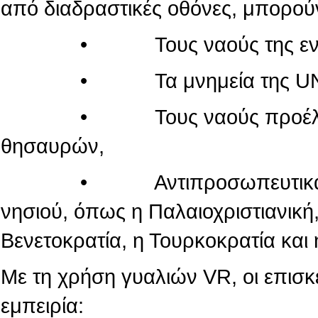
από διαδραστικές οθόνες, μπορού
• Τους ναούς της εντός τ
• Τα μνημεία της UN
• Τους ναούς προέλευσης
θησαυρών,
• Αντιπροσωπευτικά μνημεί
νησιού, όπως η Παλαιοχριστιανική,
Βενετοκρατία, η Τουρκοκρατία και 
Με τη χρήση γυαλιών VR, οι επισ
εμπειρία: