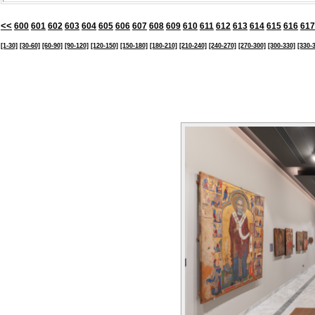
<<
600
601
602
603
604
605
606
607
608
609
610
611
612
613
614
615
616
617
[1-30]
[30-60]
[60-90]
[90-120]
[120-150]
[150-180]
[180-210]
[210-240]
[240-270]
[270-300]
[300-330]
[330-