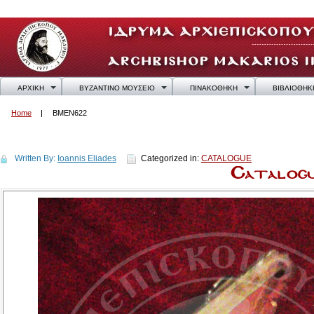
ΑΡΧΙΚΗ
ΒΥΖΑΝΤΙΝΟ ΜΟΥΣΕΙΟ
ΠΙΝΑΚΟΘΗΚΗ
ΒΙΒΛΙΟΘΗΚ
Home
BMEN622
BMEN622
Written By:
Ioannis Eliades
Categorized in:
CATALOGUE