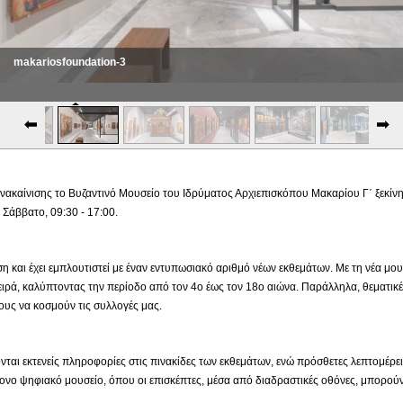
makariosfoundation-3
ακαίνισης το Βυζαντινό Μουσείο του Ιδρύματος Αρχιεπισκόπου Μακαρίου Γ΄ ξεκίνησε
Σάββατο, 09:30 - 17:00.
ιση και έχει εμπλουτιστεί με έναν εντυπωσιακό αριθμό νέων εκθεμάτων. Με τη νέα μ
ιρά, καλύπτοντας την περίοδο από τον 4ο έως τον 18ο αιώνα. Παράλληλα, θεματικέ
υς να κοσμούν τις συλλογές μας.
νται εκτενείς πληροφορίες στις πινακίδες των εκθεμάτων, ενώ πρόσθετες λεπτομέρε
νο ψηφιακό μουσείο, όπου οι επισκέπτες, μέσα από διαδραστικές οθόνες, μπορούν