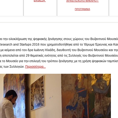
ΕΚΘΕΣΗ"
ΑΡΧΙΕΠΙΣΚΟΠΟ ΜΑΚΑΡΙΟ Γ
ΠΡΟΓΡΑΜΜΑ
ει την ολοκλήρωση της ψηφιακής ξενάγησης στους χώρους του Βυζαντινού Μουσείο
Research and Startups 2016 που χρηματοδοτήθηκε από το Ίδρυμα Έρευνας και Και
με κείμενα από τον δρα Ιωάννη Ηλιάδη, διευθυντή του Βυζαντινού Μουσείου και τη
 αποτελείται από 29 θεματικές ενότητες από τις Συλλογές του Βυζαντινού Μουσείου 
ε το Μουσείο για την επιλογή του τρόπου ξενάγησης με τη χρήση ψηφιακών ταμπλε
τες των Συλλογών.
Περισσότερα...