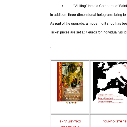
• “Visiting” the old Cathedral of Saint Joh
In addition, three-dimensional holograms bring to l
As part of the upgrade, a modern gift shop has be
Ticket prices are set at 7 euros for individual visi
ΕΚΠΑΙΔΕΥΤΙΚΟ
"ΟΜΗΡΟΙ ΣΤΗ ΓΕ