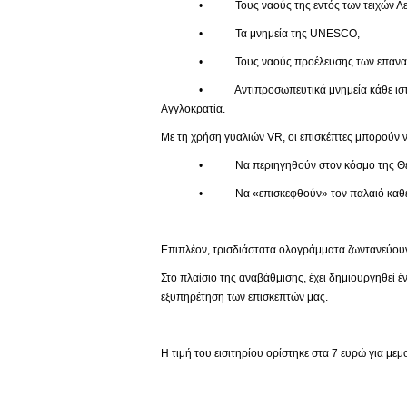
• Τους ναούς της εντός των τειχών Λευ
• Τα μνημεία της UNESCO,
• Τους ναούς προέλευσης των επαναπατ
• Αντιπροσωπευτικά μνημεία κάθε ιστορικής πε
Αγγλοκρατία.
Με τη χρήση γυαλιών VR, οι επισκέπτες μπορούν ν
• Να περιηγηθούν στον κόσμο της Θείας
• Να «επισκεφθούν» τον παλαιό καθεδρικό 
Επιπλέον, τρισδιάστατα ολογράμματα ζωντανεύουν
Στο πλαίσιο της αναβάθμισης, έχει δημιουργηθεί 
εξυπηρέτηση των επισκεπτών μας.
Η τιμή του εισιτηρίου ορίστηκε στα 7 ευρώ για με