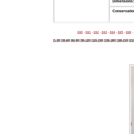
Dimensions:
Conservation
690
-
691
-
692
-
693
-
694
-
695
-
696
-
[1-30]
[30-60]
[60-90]
[90-120]
[120-150]
[150-180]
[180-210]
[21