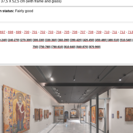
37,5 Χ 52,5 cm (with frame and glass)
 status:
Fairly good
697
-
698
-
699
-
700
-
701
-
702
-
703
-
704
-
705
-
706
-
707
-
708
-
709
-
710
-
711
-
712
-
71
0-240]
[240-270]
[270-300]
[300-330]
[330-360]
[360-390]
[390-420]
[420-450]
[450-480]
[480-510]
[510-540]
750]
[750-780]
[780-810]
[810-840]
[840-870]
[870-900]