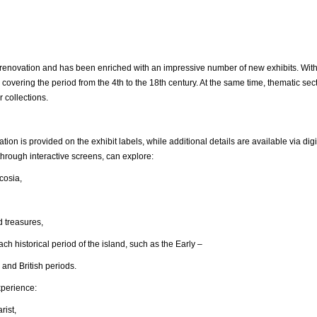
ovation and has been enriched with an impressive number of new exhibits. With
 covering the period from the 4th to the 18th century. At the same time, thematic s
r collections.
ation is provided on the exhibit labels, while additional details are available via 
hrough interactive screens, can explore:
osia,
reasures,
ical period of the island, such as the Early –
 and British periods.
xperience:
ist,