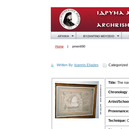
ΑΡΧΙΚΗ
ΒΥΖΑΝΤΙΝΟ ΜΟΥΣΕΙΟ
Home
pmen690
pmen690
Written By:
Ioannis Eliades
Categorized 
Title:
The nav
Chronology
:
Artist/School
Provenance
Technique:
C