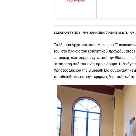
ΠΡΟΓΡΑΜΜΑ
1ΔΕΛΤΙΟΝ ΤΥΠΟΥ - ΨΗΦΙΑΚΗ ΞΕΝΑΓΗΣΗ Β.Μ.& Π. ΙΑΜ
Tο Ίδρυμα Αρχιεπισκόπου Μακαρίου Γ΄ ανακοινών
του, στο πλαίσιο του ερευνητικού προγράμματος 
ψηφιακής πλατφόρμας έγινε από την Βluepath Ltd 
μετάφραση από τον κ. Δημήτριο Δούμα. Η ξενάγηση
Χρήστος Συμεού της Bluepath Ltd συνεργάστηκε μ
τοποθετήθηκαν σε συγκεκριμένες θεματικές ενότη