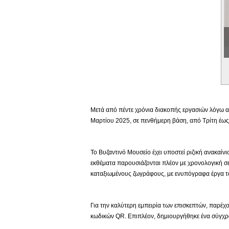
Εικονική Περιδιάβαση
Μετά από πέντε χρόνια διακοπής εργασιών λόγω αν
Μαρτίου 2025, σε πενθήμερη βάση, από Τρίτη έως 
Το Βυζαντινό Μουσείο έχει υποστεί ριζική ανακαίν
εκθέματα παρουσιάζονται πλέον με χρονολογική σε
καταξιωμένους ζωγράφους, με ενυπόγραφα έργα το
Για την καλύτερη εμπειρία των επισκεπτών, παρέχο
κωδικών QR. Επιπλέον, δημιουργήθηκε ένα σύγχρο