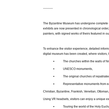
----------
The Byzantine Museum has undergone complete ren
exhibits are now presented in chronological order,
painters, with signed works of theirs featured in ou
To enhance the visitor experience, detailed inform
digital museum has been created, where visitors, t
• The churches within the walls of Nic
• UNESCO monuments,
• The original churches of repatriated t
• Representative monuments from each histor
Christian, Byzantine, Frankish, Venetian, Ottoman,
Using VR headsets, visitors can enjoy a unique e
• Touring the world of the Holy Euchar