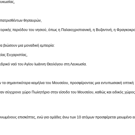
κωσίας,
ρισθέντων θησαυρών,
ριόδου του νησιού, όπως η Παλαιοχριστιανική, η Βυζαντινή, η Φραγκοκρατία,
α βιώσουν μια μοναδική εμπειρία:
 Ευχαριστίας,
ναό του Αγίου Ιωάννη Θεολόγου στη Λευκωσία.
 τα σημαντικότερα κειμήλια του Μουσείου, προσφέροντας μια εντυπωσιακή οπτική 
έναν σύγχρονο χώρο Πωλητήριο στην είσοδο του Μουσείου, καθώς και ειδικός χώρο
μονωμένους επισκέπτες, ενώ για ομάδες άνω των 10 ατόμων προσφέρεται μειωμένο ει