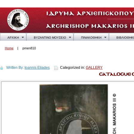
ΑΡΧΙΚΗ
ΒΥΖΑΝΤΙΝΟ ΜΟΥΣΕΙΟ
ΠΙΝΑΚΟΘΗΚΗ
ΒΙΒΛΙΟΘΗΚ
Home
pmen810
pmen810
Written By:
Ioannis Eliades
Categorized in:
GALLERY