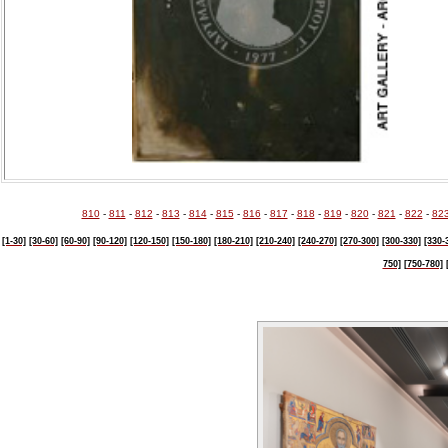
810
-
811
-
812
-
813
-
814
-
815
-
816
-
817
-
818
-
819
-
820
-
821
-
822
-
82
[1-30]
[30-60]
[60-90]
[90-120]
[120-150]
[150-180]
[180-210]
[210-240]
[240-270]
[270-300]
[300-330]
[330-
750]
[750-780]