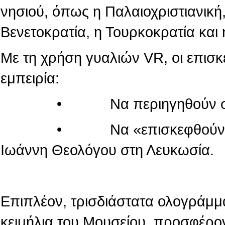
νησιού, όπως η Παλαιοχριστιανική,
Βενετοκρατία, η Τουρκοκρατία και 
Με τη χρήση γυαλιών VR, οι επισ
εμπειρία:
• Να περιηγηθούν στον κόσ
• Να «επισκεφθούν» τον πα
Ιωάννη Θεολόγου στη Λευκωσία.
Επιπλέον, τρισδιάστατα ολογράμμ
κειμήλια του Μουσείου, προσφέρο