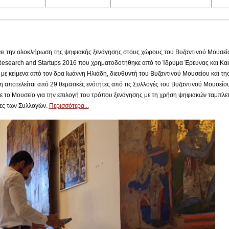
ει την ολοκλήρωση της ψηφιακής ξενάγησης στους χώρους του Βυζαντινού Μουσείο
Research and Startups 2016 που χρηματοδοτήθηκε από το Ίδρυμα Έρευνας και Και
με κείμενα από τον δρα Ιωάννη Ηλιάδη, διευθυντή του Βυζαντινού Μουσείου και τη
 αποτελείται από 29 θεματικές ενότητες από τις Συλλογές του Βυζαντινού Μουσείου 
ε το Μουσείο για την επιλογή του τρόπου ξενάγησης με τη χρήση ψηφιακών ταμπλε
τες των Συλλογών.
Περισσότερα...