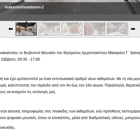
makariosfoundation-2
makariosfoundation-3
ακαίνισης το Βυζαντινό Μουσείο του Ιδρύματος Αρχιεπισκόπου Μακαρίου Γ΄ ξεκίνησε
Σάββατο, 09:30 - 17:00.
ιση και έχει εμπλουτιστεί με έναν εντυπωσιακό αριθμό νέων εκθεμάτων. Με τη νέα μ
ιρά, καλύπτοντας την περίοδο από τον 4ο έως τον 18ο αιώνα. Παράλληλα, θεματικέ
υς να κοσμούν τις συλλογές μας.
νται εκτενείς πληροφορίες στις πινακίδες των εκθεμάτων, ενώ πρόσθετες λεπτομέρε
νο ψηφιακό μουσείο, όπου οι επισκέπτες, μέσα από διαδραστικές οθόνες, μπορούν
κωσίας,