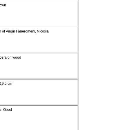
nown
h of Virgin Faneromeni, Nicosia
mpera on wood
 19,5 cm
s
: Good