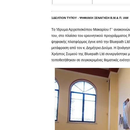
1ΔΕΛΤΙΟΝ ΤΥΠΟΥ - ΨΗΦΙΑΚΗ ΞΕΝΑΓΗΣΗ Β.Μ.& Π. ΙΑΜ
Tο Ίδρυμα Αρχιεπισκόπου Μακαρίου Γ΄ ανακοινών
του, στο πλαίσιο του ερευνητικού προγράμματος 
ψηφιακής πλατφόρμας έγινε από την Βluepath Ltd 
μετάφραση από τον κ. Δημήτριο Δούμα. Η ξενάγηση
Χρήστος Συμεού της Bluepath Ltd συνεργάστηκε μ
τοποθετήθηκαν σε συγκεκριμένες θεματικές ενότη