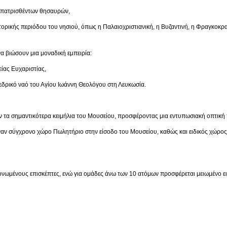
ρισθέντων θησαυρών,
ριόδου του νησιού, όπως η Παλαιοχριστιανική, η Βυζαντινή, η Φραγκοκρατία,
α βιώσουν μια μοναδική εμπειρία:
 Ευχαριστίας,
ναό του Αγίου Ιωάννη Θεολόγου στη Λευκωσία.
 τα σημαντικότερα κειμήλια του Μουσείου, προσφέροντας μια εντυπωσιακή οπτική 
έναν σύγχρονο χώρο Πωλητήριο στην είσοδο του Μουσείου, καθώς και ειδικός χώρο
μονωμένους επισκέπτες, ενώ για ομάδες άνω των 10 ατόμων προσφέρεται μειωμένο ει