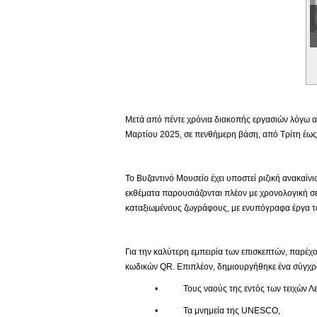
Εικονική Περιδιάβαση
Μετά από πέντε χρόνια διακοπής εργασιών λόγω αν
Μαρτίου 2025, σε πενθήμερη βάση, από Τρίτη έως 
Το Βυζαντινό Μουσείο έχει υποστεί ριζική ανακαίν
εκθέματα παρουσιάζονται πλέον με χρονολογική σε
καταξιωμένους ζωγράφους, με ενυπόγραφα έργα το
Για την καλύτερη εμπειρία των επισκεπτών, παρέχο
κωδικών QR. Επιπλέον, δημιουργήθηκε ένα σύγχρο
• Τους ναούς της εντός των τειχών Λευ
• Τα μνημεία της UNESCO,