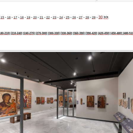
>>
-
-
-
-
-
-
-
-
-
-
-
-
-
-
-
-
30
15
16
17
18
19
20
21
22
23
24
25
26
27
28
29
180-210]
[210-240]
[240-270]
[270-300]
[300-330]
[330-360]
[360-390]
[390-420]
[420-450]
[450-480]
[480-51