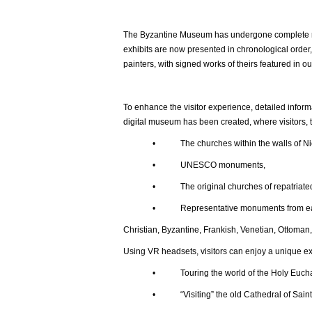
The Byzantine Museum has undergone complete ren
exhibits are now presented in chronological order,
painters, with signed works of theirs featured in ou
To enhance the visitor experience, detailed inform
digital museum has been created, where visitors, t
• The churches within the walls of Nic
• UNESCO monuments,
• The original churches of repatriated t
• Representative monuments from each histor
Christian, Byzantine, Frankish, Venetian, Ottoman,
Using VR headsets, visitors can enjoy a unique e
• Touring the world of the Holy Euchar
• “Visiting” the old Cathedral of Saint Joh