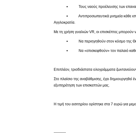
• Τους ναούς προέλευσης των επαναπατ
• Αντιπροσωπευτικά μνημεία κάθε ιστορικής πε
Αγγλοκρατία.
Με τη χρήση γυαλιών VR, οι επισκέπτες μπορούν ν
• Να περιηγηθούν στον κόσμο της Θείας
• Να «επισκεφθούν» τον παλαιό καθεδρικό 
Επιπλέον, τρισδιάστατα ολογράμματα ζωντανεύουν
Στο πλαίσιο της αναβάθμισης, έχει δημιουργηθεί 
εξυπηρέτηση των επισκεπτών μας.
Η τιμή του εισιτηρίου ορίστηκε στα 7 ευρώ για με
----------