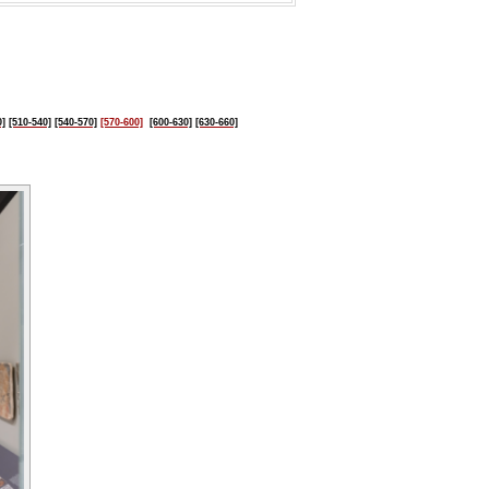
0]
[510-540]
[540-570]
[570-600]
[600-630]
[630-660]