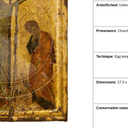
Artist/School
: Unk
Provenance
: Churc
Technique
: Egg te
Dimensions
: 27,5 x
Conservation statu