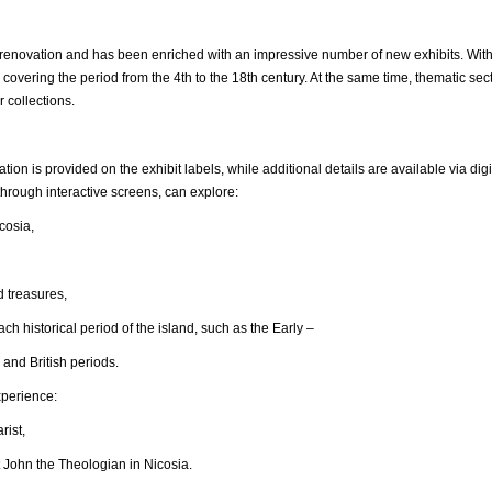
ovation and has been enriched with an impressive number of new exhibits. With
 covering the period from the 4th to the 18th century. At the same time, thematic s
r collections.
ation is provided on the exhibit labels, while additional details are available via 
hrough interactive screens, can explore:
osia,
reasures,
ical period of the island, such as the Early –
 and British periods.
xperience:
ist,
n the Theologian in Nicosia.