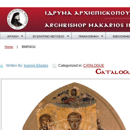
ΑΡΧΙΚΗ
ΒΥΖΑΝΤΙΝΟ ΜΟΥΣΕΙΟ
ΠΙΝΑΚΟΘΗΚΗ
ΒΙΒΛΙΟΘΗΚ
Home
BMEN011
BMEN011
Written By:
Ioannis Eliades
Categorized in:
CATALOGUE