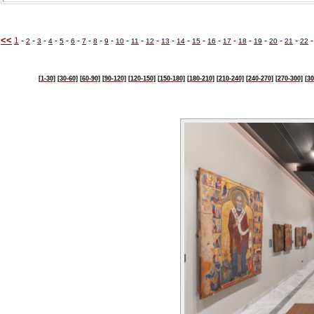
<<
1
-
-
-
-
-
-
-
-
-
-
-
-
-
-
-
-
-
-
-
-
-
2
3
4
5
6
7
8
9
10
11
12
13
14
15
16
17
18
19
20
21
22
[1-30]
[30-60]
[60-90]
[90-120]
[120-150]
[150-180]
[180-210]
[210-240]
[240-270]
[270-300]
[30