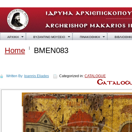
ΑΡΧΙΚΗ
ΒΥΖΑΝΤΙΝΟ ΜΟΥΣΕΙΟ
ΠΙΝΑΚΟΘΗΚΗ
ΒΙΒΛΙΟΘΗΚ
Home
BMEN083
BMEN083
Written By:
Ioannis Eliades
Categorized in:
CATALOGUE