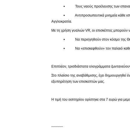
• Τους ναούς προέλευσης των επαναπατ
• Αντιπροσωπευτικά μνημεία κάθε ιστορικής πε
Αγγλοκρατία.
Με τη χρήση γυαλιών VR, οι επισκέπτες μπορούν ν
• Να περιηγηθούν στον κόσμο της Θείας
• Να «επισκεφθούν» τον παλαιό καθεδρικό 
Επιπλέον, τρισδιάστατα ολογράμματα ζωντανεύουν
Στο πλαίσιο της αναβάθμισης, έχει δημιουργηθεί 
εξυπηρέτηση των επισκεπτών μας.
Η τιμή του εισιτηρίου ορίστηκε στα 7 ευρώ για με
----------