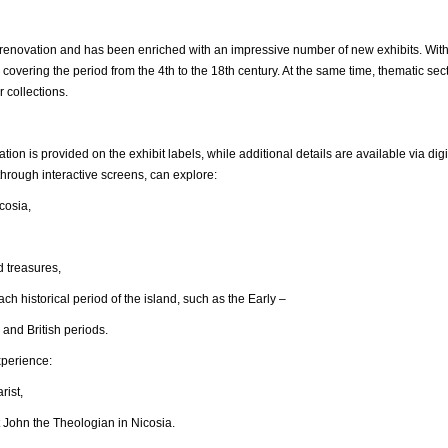
ovation and has been enriched with an impressive number of new exhibits. With
 covering the period from the 4th to the 18th century. At the same time, thematic s
r collections.
ation is provided on the exhibit labels, while additional details are available via 
hrough interactive screens, can explore:
osia,
reasures,
ical period of the island, such as the Early –
 and British periods.
xperience:
ist,
n the Theologian in Nicosia.