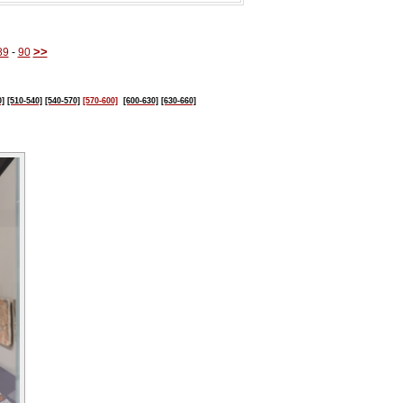
>>
89
-
90
0]
[510-540]
[540-570]
[570-600]
[600-630]
[630-660]