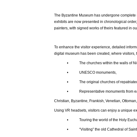
The Byzantine Museum has undergone complete ren
exhibits are now presented in chronological order,
painters, with signed works of theirs featured in ou
To enhance the visitor experience, detailed inform
digital museum has been created, where visitors, t
• The churches within the walls of Nic
• UNESCO monuments,
• The original churches of repatriated t
• Representative monuments from each histor
Christian, Byzantine, Frankish, Venetian, Ottoman,
Using VR headsets, visitors can enjoy a unique e
• Touring the world of the Holy Euchar
• “Visiting” the old Cathedral of Saint Joh