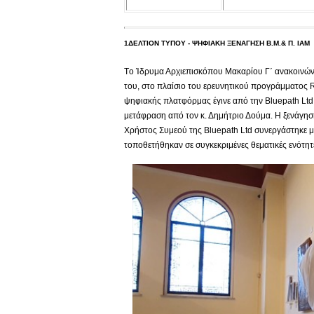
1ΔΕΛΤΙΟΝ ΤΥΠΟΥ - ΨΗΦΙΑΚΗ ΞΕΝΑΓΗΣΗ Β.Μ.& Π. ΙΑΜ
Tο Ίδρυμα Αρχιεπισκόπου Μακαρίου Γ΄ ανακοινών
του, στο πλαίσιο του ερευνητικού προγράμματος 
ψηφιακής πλατφόρμας έγινε από την Βluepath Ltd 
μετάφραση από τον κ. Δημήτριο Δούμα. Η ξενάγηση
Χρήστος Συμεού της Bluepath Ltd συνεργάστηκε μ
τοποθετήθηκαν σε συγκεκριμένες θεματικές ενότη