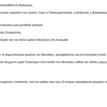
ρισθέντων θησαυρών,
ριόδου του νησιού, όπως η Παλαιοχριστιανική, η Βυζαντινή, η Φραγκοκρατία,
α βιώσουν μια μοναδική εμπειρία:
 Ευχαριστίας,
ναό του Αγίου Ιωάννη Θεολόγου στη Λευκωσία.
 τα σημαντικότερα κειμήλια του Μουσείου, προσφέροντας μια εντυπωσιακή οπτική 
έναν σύγχρονο χώρο Πωλητήριο στην είσοδο του Μουσείου, καθώς και ειδικός χώρο
μονωμένους επισκέπτες, ενώ για ομάδες άνω των 10 ατόμων προσφέρεται μειωμένο ει