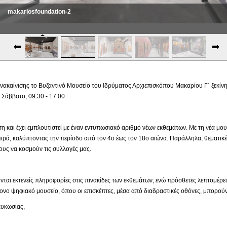
makariosfoundation-3
ακαίνισης το Βυζαντινό Μουσείο του Ιδρύματος Αρχιεπισκόπου Μακαρίου Γ΄ ξεκίνησε
Σάββατο, 09:30 - 17:00.
ιση και έχει εμπλουτιστεί με έναν εντυπωσιακό αριθμό νέων εκθεμάτων. Με τη νέα μ
ιρά, καλύπτοντας την περίοδο από τον 4ο έως τον 18ο αιώνα. Παράλληλα, θεματικέ
υς να κοσμούν τις συλλογές μας.
νται εκτενείς πληροφορίες στις πινακίδες των εκθεμάτων, ενώ πρόσθετες λεπτομέρε
νο ψηφιακό μουσείο, όπου οι επισκέπτες, μέσα από διαδραστικές οθόνες, μπορούν
κωσίας,