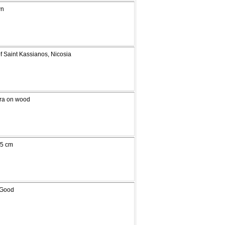
wn
f Saint Kassianos, Nicosia
ra on wood
95 cm
 Good