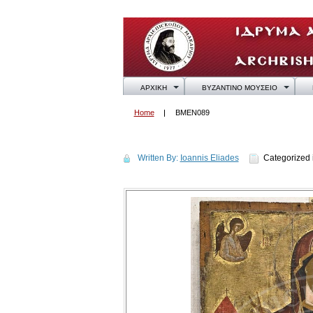
ΑΡΧΙΚΗ
ΒΥΖΑΝΤΙΝΟ ΜΟΥΣΕΙΟ
Home
BMEN089
BMEN089
Written By:
Ioannis Eliades
Categorized 