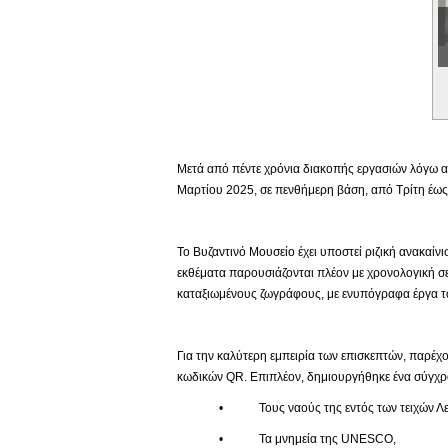
Εικονική Περιδιάβαση
Μετά από πέντε χρόνια διακοπής εργασιών λόγω αν
Μαρτίου 2025, σε πενθήμερη βάση, από Τρίτη έως 
Το Βυζαντινό Μουσείο έχει υποστεί ριζική ανακαίν
εκθέματα παρουσιάζονται πλέον με χρονολογική σε
καταξιωμένους ζωγράφους, με ενυπόγραφα έργα το
Για την καλύτερη εμπειρία των επισκεπτών, παρέχο
κωδικών QR. Επιπλέον, δημιουργήθηκε ένα σύγχρο
• Τους ναούς της εντός των τειχών Λευ
• Τα μνημεία της UNESCO,