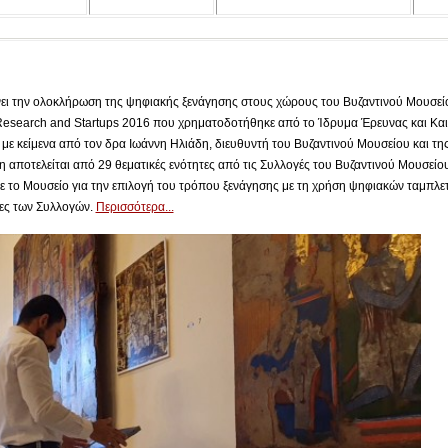
ει την ολοκλήρωση της ψηφιακής ξενάγησης στους χώρους του Βυζαντινού Μουσείο
Research and Startups 2016 που χρηματοδοτήθηκε από το Ίδρυμα Έρευνας και Και
με κείμενα από τον δρα Ιωάννη Ηλιάδη, διευθυντή του Βυζαντινού Μουσείου και τη
 αποτελείται από 29 θεματικές ενότητες από τις Συλλογές του Βυζαντινού Μουσείου 
ε το Μουσείο για την επιλογή του τρόπου ξενάγησης με τη χρήση ψηφιακών ταμπλε
τες των Συλλογών.
Περισσότερα...