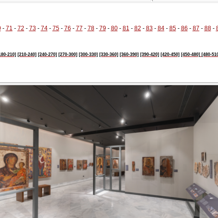
0
-
71
-
72
-
73
-
74
-
75
-
76
-
77
-
78
-
79
-
80
-
81
-
82
-
83
-
84
-
85
-
86
-
87
-
88
-
180-210]
[210-240]
[240-270]
[270-300]
[300-330]
[330-360]
[360-390]
[390-420]
[420-450]
[450-480]
[480-51