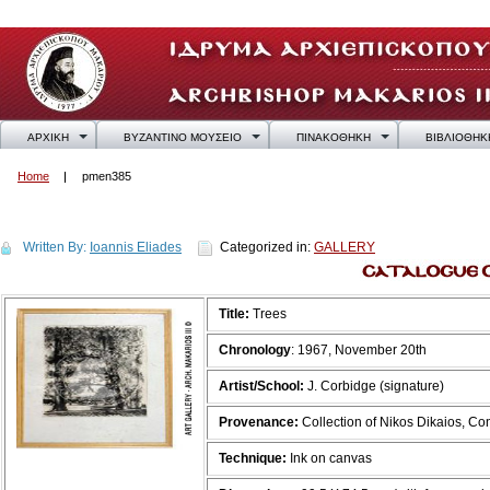
ΑΡΧΙΚΗ
ΒΥΖΑΝΤΙΝΟ ΜΟΥΣΕΙΟ
ΠΙΝΑΚΟΘΗΚΗ
ΒΙΒΛΙΟΘΗΚ
Home
pmen385
pmen385
Written By:
Ioannis Eliades
Categorized in:
GALLERY
Title:
Trees
Chronology
: 1967, November 20th
Artist/School:
J. Corbidge (signature)
Provenance:
Collection of Nikos Dikaios, C
Technique:
Ink on canvas