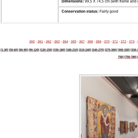
Dimensions:
99,5 Χ 74,5 cm (with frame and 
Conservation status:
Fairly good
360
-
361
-
362
-
363
-
364
-
365
-
367
-
368
-
369
-
370
-
371
-
372
-
373
-
[1-30]
[30-60]
[60-90]
[90-120]
[120-150]
[150-180]
[180-210]
[210-240]
[240-270]
[270-300]
[300-330]
[330-
750]
[750-780]