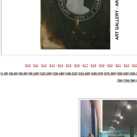
810
-
811
-
812
-
813
-
814
-
815
-
816
-
817
-
818
-
819
-
820
-
821
-
822
-
82
[1-30]
[30-60]
[60-90]
[90-120]
[120-150]
[150-180]
[180-210]
[210-240]
[240-270]
[270-300]
[300-330]
[330-
750]
[750-780]