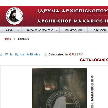
ΑΡΧΙΚΗ
ΒΥΖΑΝΤΙΝΟ ΜΟΥΣΕΙΟ
ΠΙΝΑΚΟΘΗΚΗ
ΒΙΒΛΙΟΘΗΚ
Home
pmen810
pmen810
Written By:
Ioannis Eliades
Categorized in:
GALLERY