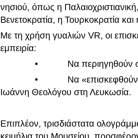
νησιού, όπως η Παλαιοχριστιανική,
Βενετοκρατία, η Τουρκοκρατία και 
Με τη χρήση γυαλιών VR, οι επισ
εμπειρία:
• Να περιηγηθούν στον κόσ
• Να «επισκεφθούν» τον πα
Ιωάννη Θεολόγου στη Λευκωσία.
Επιπλέον, τρισδιάστατα ολογράμμ
κειμήλια του Μουσείου, προσφέρο