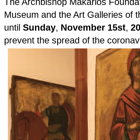
The Archbishop Makarios Foundat
Museum and the Art Galleries of t
until
Sunday
,
November 15st
,
2
prevent the spread of the corona