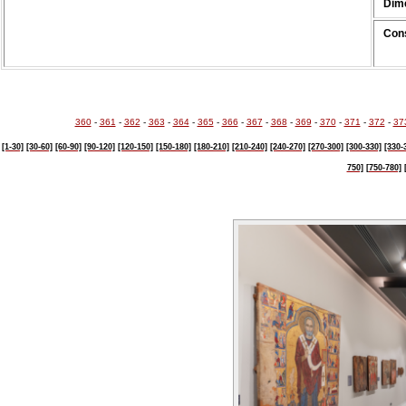
Dim
Cons
360
-
361
-
362
-
363
-
364
-
365
-
366
-
367
-
368
-
369
-
370
-
371
-
372
-
37
[1-30]
[30-60]
[60-90]
[90-120]
[120-150]
[150-180]
[180-210]
[210-240]
[240-270]
[270-300]
[300-330]
[330-
750]
[750-780]