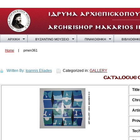
ΑΡΧΙΚΗ
ΒΥΖΑΝΤΙΝΟ ΜΟΥΣΕΙΟ
ΠΙΝΑΚΟΘΗΚΗ
ΒΙΒΛΙΟΘΗΚ
Home
pmen361
pmen361
Written By:
Ioannis Eliades
Categorized in:
GALLERY
Title
Chr
Arti
Pro
Tech