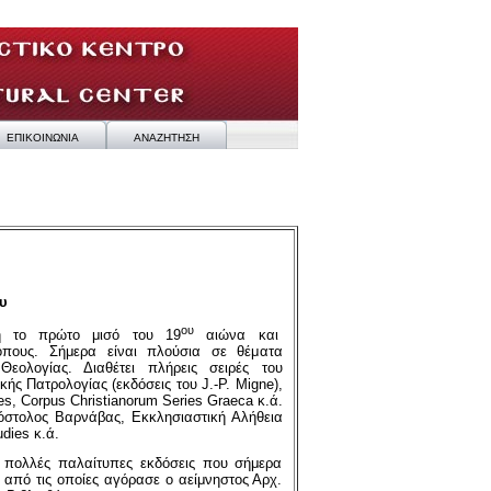
ΕΠΙΚΟΙΝΩΝΙΑ
ΑΝΑΖΗΤΗΣΗ
υ
ου
πή το πρώτο μισό του 19
αιώνα και
κόπους. Σήμερα είναι πλούσια σε θέματα
Θεολογίας. Διαθέτει πλήρεις σειρές του
κής Πατρολογίας (εκδόσεις του J.-P. Migne),
nes, Corpus Christianorum Series Graeca κ.ά.
όστολος Βαρνάβας, Εκκλησιαστική Αλήθεια
dies κ.ά.
η πολλές παλαίτυπες εκδόσεις που σήμερα
ς από τις οποίες αγόρασε ο αείμνηστος Αρχ.