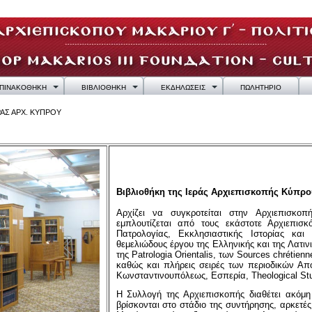
ΠΙΝΑΚΟΘΗΚΗ
ΒΙΒΛΙΟΘΗΚΗ
ΕΚΔΗΛΩΣΕΙΣ
ΠΩΛΗΤΗΡΙΟ
ΡΑΣ ΑΡΧ. ΚΥΠΡΟΥ
Βιβλιοθήκη της Ιεράς Αρχιεπισκοπής Κύπρο
Αρχίζει να συγκροτείται στην Αρχιεπισκο
εμπλουτίζεται από τους εκάστοτε Αρχιεπισ
Πατρολογίας, Εκκλησιαστικής Ιστορίας και 
θεμελιώδους έργου της Ελληνικής και της Λατινι
της Patrologia Orientalis, των Sources chrétien
καθώς και πλήρεις σειρές των περιοδικών Απ
Κωνσταντινουπόλεως, Εσπερία, Theological Stu
Η Συλλογή της Αρχιεπισκοπής διαθέτει ακόμ
βρίσκονται στο στάδιο της συντήρησης, αρκετέ