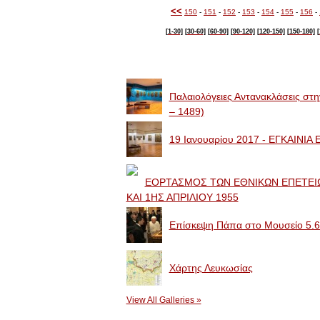
<<
150
-
151
-
152
-
153
-
154
-
155
-
156
-
[1-30]
[30-60]
[60-90]
[90-120]
[120-150]
[150-180]
[
Image Galleries
Παλαιολόγειες Αντανακλάσεις στ
– 1489)
19 Ιανουαρίου 2017 - ΕΓΚΑΙΝΙ
ΕΟΡΤΑΣΜΟΣ ΤΩΝ ΕΘΝΙΚΩΝ ΕΠΕΤΕΙΩ
ΚΑΙ 1ΗΣ ΑΠΡΙΛΙΟΥ 1955
Επίσκεψη Πάπα στο Μουσείο 5.6
Χάρτης Λευκωσίας
View All Galleries »