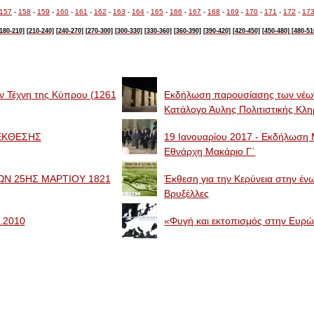
157
-
158
-
159
-
160
-
161
-
162
-
163
-
164
-
165
-
166
-
167
-
168
-
169
-
170
-
171
-
172
-
17
180-210]
[210-240]
[240-270]
[270-300]
[300-330]
[330-360]
[360-390]
[390-420]
[420-450]
[450-480]
[480-51
ην Τέχνη της Κύπρου (1261
Eκδήλωση παρουσίασης των νέων
Κατάλογο Άυλης Πολιτιστικής Κλ
Α ΕΚΘΕΣΗΣ
19 Ιανουαρίου 2017 - Εκδήλωση Μ
Εθνάρχη Μακάριο Γ΄
Ν 25ΗΣ ΜΑΡΤΙΟΥ 1821
Έκθεση για την Κερύνεια στην έν
Βρυξέλλες
.2010
«Φυγή και εκτοπισμός στην Ευρ