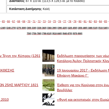
Διαστάσεις
: 87 Χ 110 εκ. (113,5 Χ 128,5 εκ. με το πλαίσιο)
Κατάσταση Διατήρησης
: Καλή
-
65
-
66
-
67
-
68
-
69
-
70
-
71
-
72
-
73
-
74
-
75
-
76
-
77
-
78
-
79
-
80
-
81
-
82
-
83
-
84
-
85
0-240]
[240-270]
[270-300]
[300-330]
[330-360]
[360-390]
[390-420]
[420-450]
[450-480]
[480-510]
[510-540]
750]
[750-780]
[780-810]
[810-840]
[840-870]
[870-900]
ην Τέχνη της Κύπρου (1261
Eκδήλωση παρουσίασης των νέων
Κατάλογο Άυλης Πολιτιστικής Κλ
Α ΕΚΘΕΣΗΣ
19 Ιανουαρίου 2017 - Εκδήλωση Μ
Εθνάρχη Μακάριο Γ΄
Ν 25ΗΣ ΜΑΡΤΙΟΥ 1821
Έκθεση για την Κερύνεια στην έν
Βρυξέλλες
.2010
«Φυγή και εκτοπισμός στην Ευρ