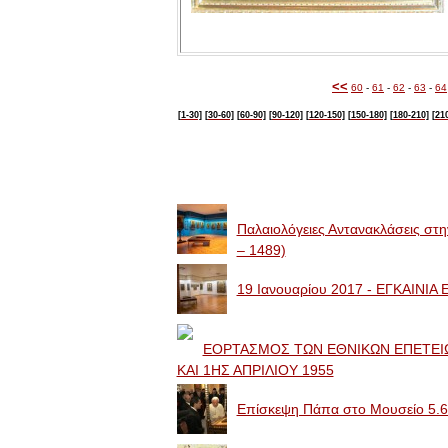
<<
60
-
61
-
62
-
63
-
64
[1-30]
[30-60]
[60-90]
[90-120]
[120-150]
[150-180]
[180-210]
[21
Image Galleries
Παλαιολόγειες Αντανακλάσεις στ
– 1489)
19 Ιανουαρίου 2017 - ΕΓΚΑΙΝΙ
ΕΟΡΤΑΣΜΟΣ ΤΩΝ ΕΘΝΙΚΩΝ ΕΠΕΤΕΙΩ
ΚΑΙ 1ΗΣ ΑΠΡΙΛΙΟΥ 1955
Επίσκεψη Πάπα στο Μουσείο 5.6