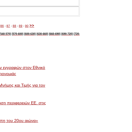
>>
-
86
-
87
-
88
-
89
-
90
[540-570]
[570-600]
[600-630]
[630-
660]
[660-690]
[690-720]
[720-
 εγγραφών στον Εθνικό
ηρονομιάς
νήμης και Τιμής για τον
ωση περιφερειών ΕΕ. στις
ώπη του 20ου αιώνα»