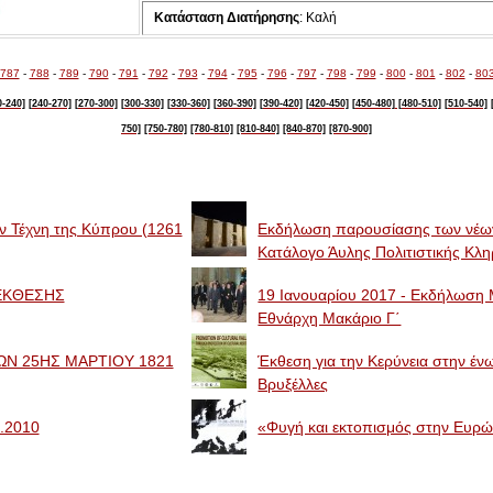
Κατάσταση Διατήρησης
: Καλή
787
-
788
-
789
-
790
-
791
-
792
-
793
-
794
-
795
-
796
-
797
-
798
-
799
-
800
-
801
-
802
-
80
0-240]
[240-270]
[270-300]
[300-330]
[330-360]
[360-390]
[390-420]
[420-450]
[450-480]
[480-510]
[510-540]
750]
[750-780]
[780-810]
[810-840]
[840-870]
[870-900]
ην Τέχνη της Κύπρου (1261
Eκδήλωση παρουσίασης των νέων
Κατάλογο Άυλης Πολιτιστικής Κλ
Α ΕΚΘΕΣΗΣ
19 Ιανουαρίου 2017 - Εκδήλωση Μ
Εθνάρχη Μακάριο Γ΄
Ν 25ΗΣ ΜΑΡΤΙΟΥ 1821
Έκθεση για την Κερύνεια στην έν
Βρυξέλλες
.2010
«Φυγή και εκτοπισμός στην Ευρ