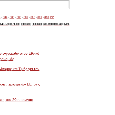
>>
3
-
804
-
805
-
806
-
807
-
808
-
809
-
810
[540-570]
[570-600]
[600-630]
[630-
660]
[660-690]
[690-720]
[720-
 εγγραφών στον Εθνικό
ηρονομιάς
νήμης και Τιμής για τον
ωση περιφερειών ΕΕ. στις
ώπη του 20ου αιώνα»