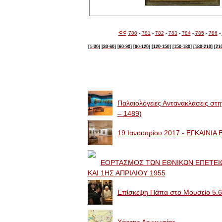
<<
780
-
781
-
782
-
783
-
784
-
785
-
786
-
[1-30]
[30-60]
[60-90]
[90-120]
[120-150]
[150-180]
[180-210]
[21
Image Galleries
Παλαιολόγειες Αντανακλάσεις στ
– 1489)
19 Ιανουαρίου 2017 - ΕΓΚΑΙΝΙ
ΕΟΡΤΑΣΜΟΣ ΤΩΝ ΕΘΝΙΚΩΝ ΕΠΕΤΕΙΩ
ΚΑΙ 1ΗΣ ΑΠΡΙΛΙΟΥ 1955
Επίσκεψη Πάπα στο Μουσείο 5.6