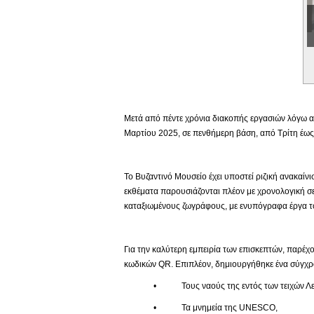
Εικονική Περιδιάβαση
Μετά από πέντε χρόνια διακοπής εργασιών λόγω αν
Μαρτίου 2025, σε πενθήμερη βάση, από Τρίτη έως 
Το Βυζαντινό Μουσείο έχει υποστεί ριζική ανακαίν
εκθέματα παρουσιάζονται πλέον με χρονολογική σε
καταξιωμένους ζωγράφους, με ενυπόγραφα έργα το
Για την καλύτερη εμπειρία των επισκεπτών, παρέχο
κωδικών QR. Επιπλέον, δημιουργήθηκε ένα σύγχρο
• Τους ναούς της εντός των τειχών Λευ
• Τα μνημεία της UNESCO,