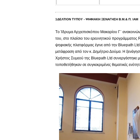
1ΔΕΛΤΙΟΝ ΤΥΠΟΥ - ΨΗΦΙΑΚΗ ΞΕΝΑΓΗΣΗ Β.Μ.& Π. ΙΑΜ
Tο Ίδρυμα Αρχιεπισκόπου Μακαρίου Γ΄ ανακοινών
του, στο πλαίσιο του ερευνητικού προγράμματος 
ψηφιακής πλατφόρμας έγινε από την Βluepath Ltd 
μετάφραση από τον κ. Δημήτριο Δούμα. Η ξενάγηση
Χρήστος Συμεού της Bluepath Ltd συνεργάστηκε μ
τοποθετήθηκαν σε συγκεκριμένες θεματικές ενότη