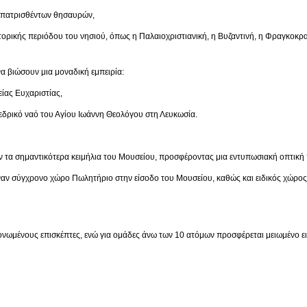
ρισθέντων θησαυρών,
ριόδου του νησιού, όπως η Παλαιοχριστιανική, η Βυζαντινή, η Φραγκοκρατία,
α βιώσουν μια μοναδική εμπειρία:
 Ευχαριστίας,
ναό του Αγίου Ιωάννη Θεολόγου στη Λευκωσία.
 τα σημαντικότερα κειμήλια του Μουσείου, προσφέροντας μια εντυπωσιακή οπτική 
έναν σύγχρονο χώρο Πωλητήριο στην είσοδο του Μουσείου, καθώς και ειδικός χώρο
μονωμένους επισκέπτες, ενώ για ομάδες άνω των 10 ατόμων προσφέρεται μειωμένο ει