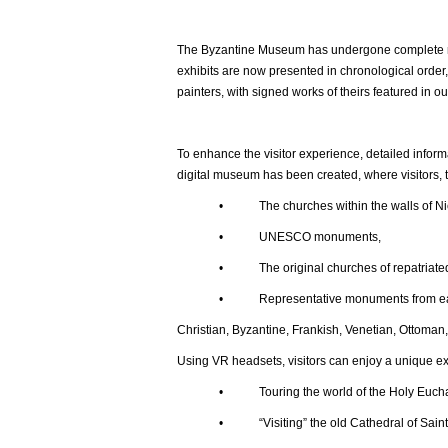
The Byzantine Museum has undergone complete ren
exhibits are now presented in chronological order,
painters, with signed works of theirs featured in ou
To enhance the visitor experience, detailed inform
digital museum has been created, where visitors, t
• The churches within the walls of Nic
• UNESCO monuments,
• The original churches of repatriated t
• Representative monuments from each histor
Christian, Byzantine, Frankish, Venetian, Ottoman,
Using VR headsets, visitors can enjoy a unique e
• Touring the world of the Holy Euchar
• “Visiting” the old Cathedral of Saint Joh