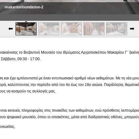
makariosfoundation-3
ακαίνισης το Βυζαντινό Μουσείο του Ιδρύματος Αρχιεπισκόπου Μακαρίου Γ΄ ξεκίνησε
Σάββατο, 09:30 - 17:00.
ιση και έχει εμπλουτιστεί με έναν εντυπωσιακό αριθμό νέων εκθεμάτων. Με τη νέα μ
ιρά, καλύπτοντας την περίοδο από τον 4ο έως τον 18ο αιώνα. Παράλληλα, θεματικέ
υς να κοσμούν τις συλλογές μας.
νται εκτενείς πληροφορίες στις πινακίδες των εκθεμάτων, ενώ πρόσθετες λεπτομέρε
νο ψηφιακό μουσείο, όπου οι επισκέπτες, μέσα από διαδραστικές οθόνες, μπορούν
κωσίας,