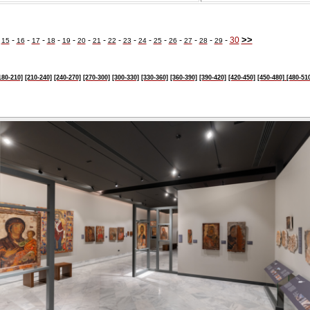
>>
-
-
-
-
-
-
-
-
-
-
-
-
-
-
-
-
30
15
16
17
18
19
20
21
22
23
24
25
26
27
28
29
180-210]
[210-240]
[240-270]
[270-300]
[300-330]
[330-360]
[360-390]
[390-420]
[420-450]
[450-480]
[480-51