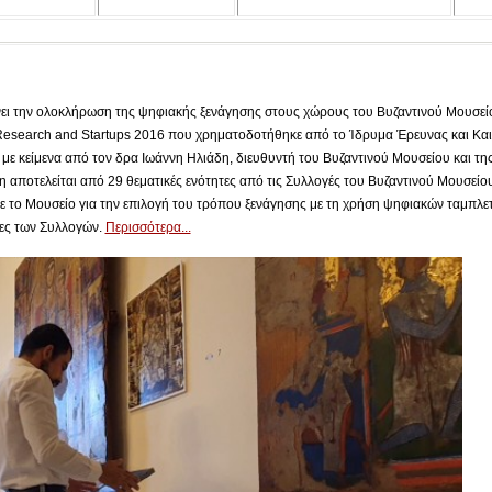
ει την ολοκλήρωση της ψηφιακής ξενάγησης στους χώρους του Βυζαντινού Μουσείο
Research and Startups 2016 που χρηματοδοτήθηκε από το Ίδρυμα Έρευνας και Και
με κείμενα από τον δρα Ιωάννη Ηλιάδη, διευθυντή του Βυζαντινού Μουσείου και τη
 αποτελείται από 29 θεματικές ενότητες από τις Συλλογές του Βυζαντινού Μουσείου 
ε το Μουσείο για την επιλογή του τρόπου ξενάγησης με τη χρήση ψηφιακών ταμπλε
τες των Συλλογών.
Περισσότερα...