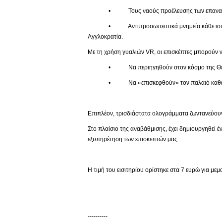
• Τους ναούς προέλευσης των επαναπατ
• Αντιπροσωπευτικά μνημεία κάθε ιστορικής πε
Αγγλοκρατία.
Με τη χρήση γυαλιών VR, οι επισκέπτες μπορούν ν
• Να περιηγηθούν στον κόσμο της Θείας
• Να «επισκεφθούν» τον παλαιό καθεδρικό 
Επιπλέον, τρισδιάστατα ολογράμματα ζωντανεύουν
Στο πλαίσιο της αναβάθμισης, έχει δημιουργηθεί 
εξυπηρέτηση των επισκεπτών μας.
Η τιμή του εισιτηρίου ορίστηκε στα 7 ευρώ για με
----------