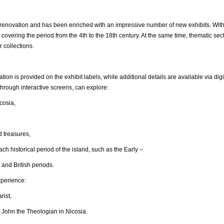
ovation and has been enriched with an impressive number of new exhibits. With
 covering the period from the 4th to the 18th century. At the same time, thematic s
r collections.
ation is provided on the exhibit labels, while additional details are available via 
hrough interactive screens, can explore:
osia,
reasures,
ical period of the island, such as the Early –
 and British periods.
xperience:
ist,
n the Theologian in Nicosia.