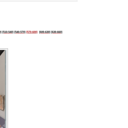
0]
[510-540]
[540-570]
[570-600]
[600-630]
[630-660]