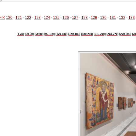
<<
120
-
121
-
122
-
123
-
124
-
125
-
126
-
127
-
128
-
129
-
130
-
131
-
132
-
133
[1-30]
[30-60]
[60-90]
[90-120]
[120-150]
[150-180]
[180-210]
[210-240]
[240-270]
[270-300]
[30