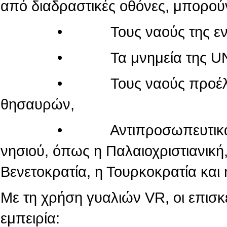
από διαδραστικές οθόνες, μπορού
• Τους ναούς της εντός τ
• Τα μνημεία της UN
• Τους ναούς προέλευσης
θησαυρών,
• Αντιπροσωπευτικά μνημεί
νησιού, όπως η Παλαιοχριστιανική,
Βενετοκρατία, η Τουρκοκρατία και 
Με τη χρήση γυαλιών VR, οι επισ
εμπειρία: