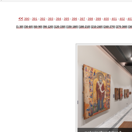
<<
390
-
391
-
392
-
393
-
394
-
395
-
396
-
397
-
398
-
399
-
400
-
401
-
402
-
40
[1-30]
[30-60]
[60-90]
[90-120]
[120-150]
[150-180]
[180-210]
[210-240]
[240-270]
[270-300]
[30