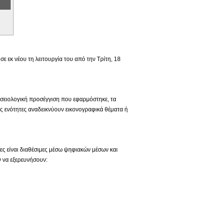
 εκ νέου τη λειτουργία του από την Τρίτη, 18
ουσειολογική προσέγγιση που εφαρμόστηκε, τα
ς ενότητες αναδεικνύουν εικονογραφικά θέματα ή
ιες είναι διαθέσιμες μέσω ψηφιακών μέσων και
 να εξερευνήσουν: