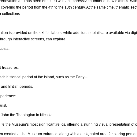
ovation and has been enriched with an impressive number of new exhibits. With
 covering the period from the 4th to the 18th century. At the same time, thematic s
r collections.
ation is provided on the exhibit labels, while additional details are available via 
hrough interactive screens, can explore:
osia,
reasures,
ical period of the island, such as the Early –
 and British periods.
xperience:
ist,
n the Theologian in Nicosia.
ife the Museum’s most significant relics, offering a stunning visual presentation of o
en created at the Museum entrance, along with a designated area for storing persona