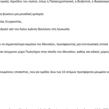
ριόδου του νησιού, όπως η Παλαιοχριστιανική, η Βυζαντινή, η Φραγκοκρατία,
α βιώσουν μια μοναδική εμπειρία:
 Ευχαριστίας,
ναό του Αγίου Ιωάννη Θεολόγου στη Λευκωσία.
 τα σημαντικότερα κειμήλια του Μουσείου, προσφέροντας μια εντυπωσιακή οπτική 
έναν σύγχρονο χώρο Πωλητήριο στην είσοδο του Μουσείου, καθώς και ειδικός χώρο
μονωμένους επισκέπτες, ενώ για ομάδες άνω των 10 ατόμων προσφέρεται μειωμένο ει