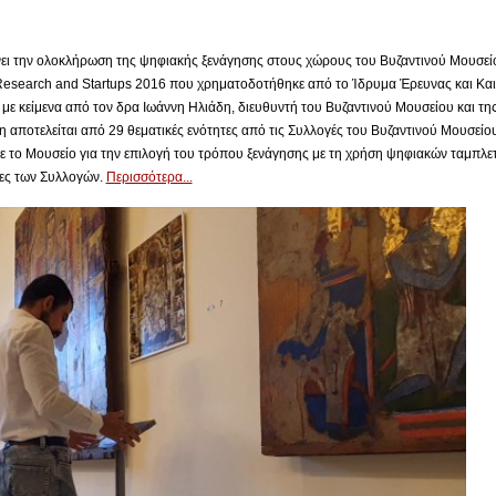
ει την ολοκλήρωση της ψηφιακής ξενάγησης στους χώρους του Βυζαντινού Μουσείο
Research and Startups 2016 που χρηματοδοτήθηκε από το Ίδρυμα Έρευνας και Και
με κείμενα από τον δρα Ιωάννη Ηλιάδη, διευθυντή του Βυζαντινού Μουσείου και τη
 αποτελείται από 29 θεματικές ενότητες από τις Συλλογές του Βυζαντινού Μουσείου 
ε το Μουσείο για την επιλογή του τρόπου ξενάγησης με τη χρήση ψηφιακών ταμπλε
τες των Συλλογών.
Περισσότερα...