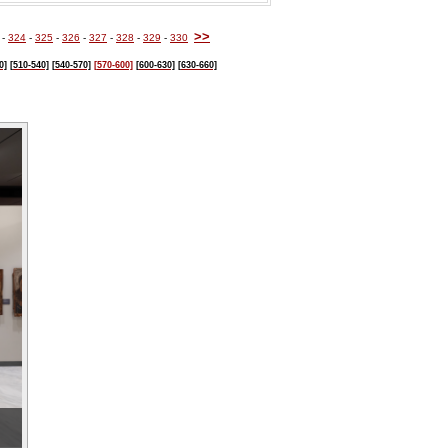
>>
-
324
-
325
-
326
-
327
-
328
-
329
-
330
0]
[510-540]
[540-570]
[570-600]
[600-630]
[630-660]