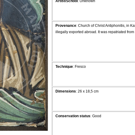
Artist/School
: Unknown
Provenance
: Church of Christ Antiphonitis, in 
illegally exported abroad. It was repatriated f
Technique
: Fresco
Dimensions
: 26 x 18,5 cm
Conservation status
: Good