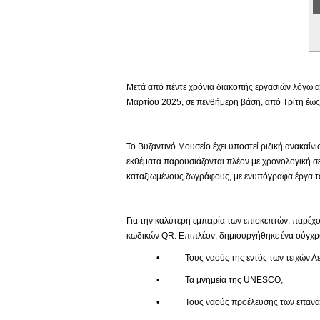
Εικονική Περιδιάβαση
Μετά από πέντε χρόνια διακοπής εργασιών λόγω αν
Μαρτίου 2025, σε πενθήμερη βάση, από Τρίτη έως 
Το Βυζαντινό Μουσείο έχει υποστεί ριζική ανακαίν
εκθέματα παρουσιάζονται πλέον με χρονολογική σε
καταξιωμένους ζωγράφους, με ενυπόγραφα έργα το
Για την καλύτερη εμπειρία των επισκεπτών, παρέχο
κωδικών QR. Επιπλέον, δημιουργήθηκε ένα σύγχρο
• Τους ναούς της εντός των τειχών Λευ
• Τα μνημεία της UNESCO,
• Τους ναούς προέλευσης των επαναπατ