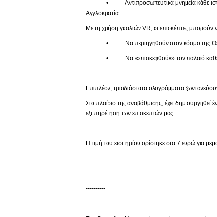
• Αντιπροσωπευτικά μνημεία κάθε ιστορικής πε
Αγγλοκρατία.
Με τη χρήση γυαλιών VR, οι επισκέπτες μπορούν ν
• Να περιηγηθούν στον κόσμο της Θείας
• Να «επισκεφθούν» τον παλαιό καθεδρικό 
Επιπλέον, τρισδιάστατα ολογράμματα ζωντανεύουν
Στο πλαίσιο της αναβάθμισης, έχει δημιουργηθεί 
εξυπηρέτηση των επισκεπτών μας.
Η τιμή του εισιτηρίου ορίστηκε στα 7 ευρώ για με
----------