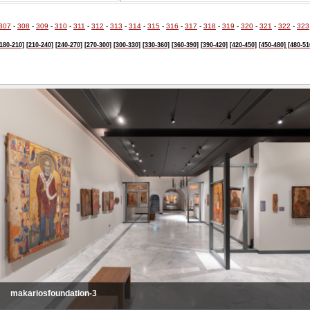
307
-
308
-
309
-
310
-
311
-
312
-
313
-
314
-
315
-
316
-
317
-
318
-
319
-
320
-
321
-
322
-
323
180-210]
[210-240]
[240-270]
[270-300]
[300-330]
[330-360]
[360-390]
[390-420]
[420-450]
[450-480]
[480-51
makariosfoundation-3