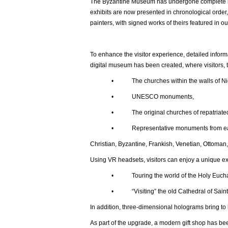
The Byzantine Museum has undergone complete ren
exhibits are now presented in chronological order,
painters, with signed works of theirs featured in ou
To enhance the visitor experience, detailed inform
digital museum has been created, where visitors, t
• The churches within the walls of Nic
• UNESCO monuments,
• The original churches of repatriated t
• Representative monuments from each histor
Christian, Byzantine, Frankish, Venetian, Ottoman,
Using VR headsets, visitors can enjoy a unique e
• Touring the world of the Holy Euchar
• “Visiting” the old Cathedral of Saint Joh
In addition, three-dimensional holograms bring to l
As part of the upgrade, a modern gift shop has be