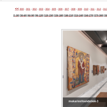
<<
300
-
301
-
302
-
303
-
304
-
305
-
306
-
307
-
308
-
309
-
310
-
311
-
312
-
31
[1-30]
[30-60]
[60-90]
[90-120]
[120-150]
[150-180]
[180-210]
[210-240]
[240-270]
[270-300]
[3
makariosfoundation-3