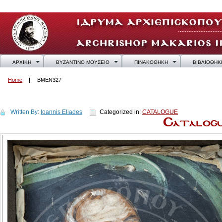
ΑΡΧΙΚΗ
ΒΥΖΑΝΤΙΝΟ ΜΟΥΣΕΙΟ
ΠΙΝΑΚΟΘΗΚΗ
ΒΙΒΛΙΟΘΗΚ
Home
BMEN327
BMEN327
Written By:
Ioannis Eliades
Categorized in:
CATALOGUE