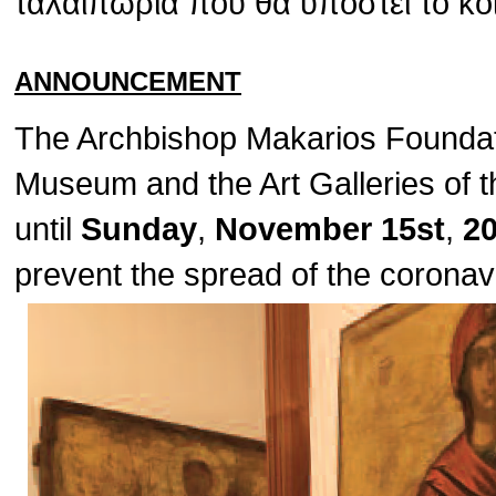
ταλαιπωρία που θα υποστεί το κο
ANNOUNCEMENT
The Archbishop Makarios Foundat
Museum and the Art Galleries of t
until
Sunday
,
November 15st
,
2
prevent the spread of the corona