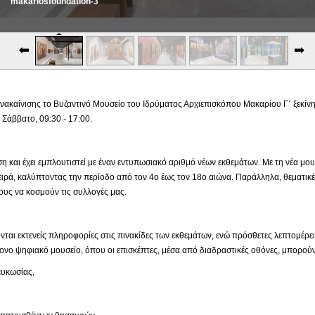
makariosfoundation-3
ακαίνισης το Βυζαντινό Μουσείο του Ιδρύματος Αρχιεπισκόπου Μακαρίου Γ΄ ξεκίνησε
Σάββατο, 09:30 - 17:00.
ιση και έχει εμπλουτιστεί με έναν εντυπωσιακό αριθμό νέων εκθεμάτων. Με τη νέα μ
ιρά, καλύπτοντας την περίοδο από τον 4ο έως τον 18ο αιώνα. Παράλληλα, θεματικέ
υς να κοσμούν τις συλλογές μας.
νται εκτενείς πληροφορίες στις πινακίδες των εκθεμάτων, ενώ πρόσθετες λεπτομέρε
νο ψηφιακό μουσείο, όπου οι επισκέπτες, μέσα από διαδραστικές οθόνες, μπορούν
κωσίας,