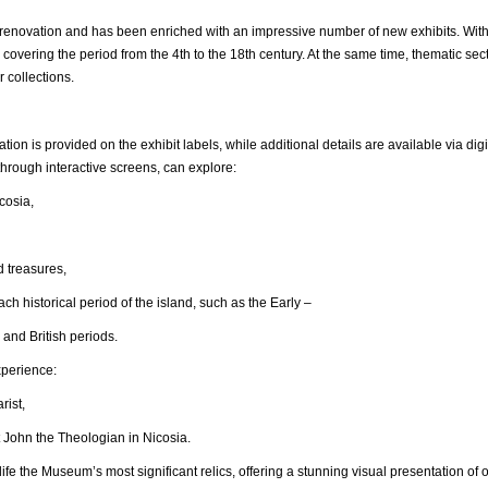
ovation and has been enriched with an impressive number of new exhibits. With
 covering the period from the 4th to the 18th century. At the same time, thematic s
r collections.
ation is provided on the exhibit labels, while additional details are available via 
hrough interactive screens, can explore:
osia,
reasures,
ical period of the island, such as the Early –
 and British periods.
xperience:
ist,
n the Theologian in Nicosia.
ife the Museum’s most significant relics, offering a stunning visual presentation of o