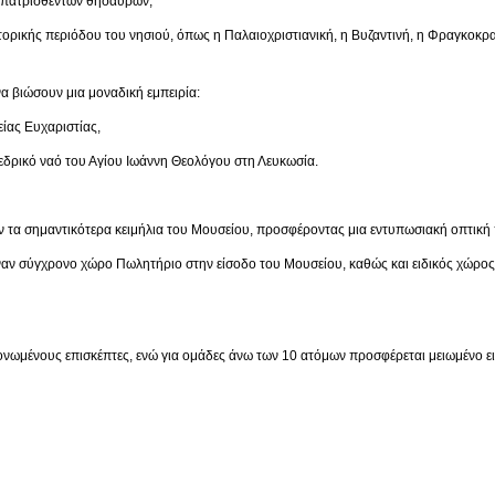
ρισθέντων θησαυρών,
ριόδου του νησιού, όπως η Παλαιοχριστιανική, η Βυζαντινή, η Φραγκοκρατία,
α βιώσουν μια μοναδική εμπειρία:
 Ευχαριστίας,
ναό του Αγίου Ιωάννη Θεολόγου στη Λευκωσία.
 τα σημαντικότερα κειμήλια του Μουσείου, προσφέροντας μια εντυπωσιακή οπτική 
έναν σύγχρονο χώρο Πωλητήριο στην είσοδο του Μουσείου, καθώς και ειδικός χώρο
μονωμένους επισκέπτες, ενώ για ομάδες άνω των 10 ατόμων προσφέρεται μειωμένο ει