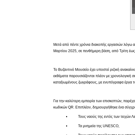
Εικονική Περιδιάβαση
Μετά από πέντε χρόνια διακοπής εργασιών λόγω αν
Μαρτίου 2025, σε πενθήμερη βάση, από Τρίτη έως 
Το Βυζαντινό Μουσείο έχει υποστεί ριζική ανακαίν
εκθέματα παρουσιάζονται πλέον με χρονολογική σε
καταξιωμένους ζωγράφους, με ενυπόγραφα έργα το
Για την καλύτερη εμπειρία των επισκεπτών, παρέχο
κωδικών QR. Επιπλέον, δημιουργήθηκε ένα σύγχρο
• Τους ναούς της εντός των τειχών Λευ
• Τα μνημεία της UNESCO,