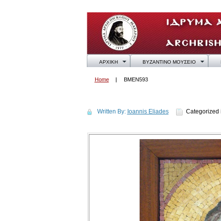
ΑΡΧΙΚΗ
ΒΥΖΑΝΤΙΝΟ ΜΟΥΣΕΙΟ
Home
BMEN593
BMEN593
Written By:
Ioannis Eliades
Categorized 