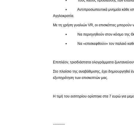
• Τους ναούς προέλευσης των επαναπατ
• Αντιπροσωπευτικά μνημεία κάθε ιστορικής πε
Αγγλοκρατία.
Με τη χρήση γυαλιών VR, οι επισκέπτες μπορούν ν
• Να περιηγηθούν στον κόσμο της Θείας
• Να «επισκεφθούν» τον παλαιό καθεδρικό 
Επιπλέον, τρισδιάστατα ολογράμματα ζωντανεύουν
Στο πλαίσιο της αναβάθμισης, έχει δημιουργηθεί 
εξυπηρέτηση των επισκεπτών μας.
Η τιμή του εισιτηρίου ορίστηκε στα 7 ευρώ για με
----------