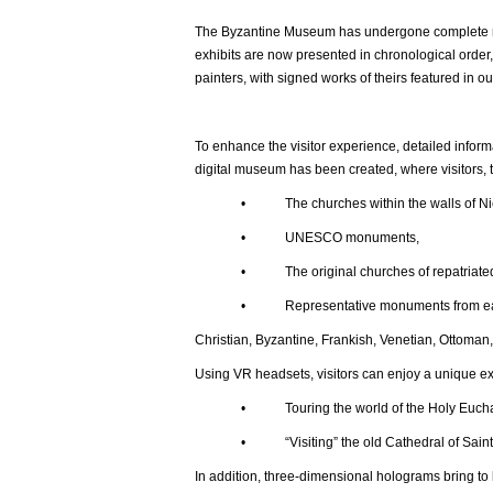
The Byzantine Museum has undergone complete ren
exhibits are now presented in chronological order,
painters, with signed works of theirs featured in ou
To enhance the visitor experience, detailed inform
digital museum has been created, where visitors, t
• The churches within the walls of Nic
• UNESCO monuments,
• The original churches of repatriated t
• Representative monuments from each histor
Christian, Byzantine, Frankish, Venetian, Ottoman,
Using VR headsets, visitors can enjoy a unique e
• Touring the world of the Holy Euchar
• “Visiting” the old Cathedral of Saint Joh
In addition, three-dimensional holograms bring to l