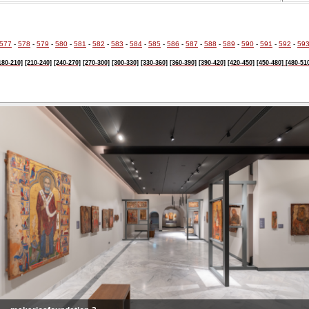
577
-
578
-
579
-
580
-
581
-
582
-
583
-
584
-
585
-
586
-
587
-
588
-
589
-
590
-
591
-
592
-
59
180-210]
[210-240]
[240-270]
[270-300]
[300-330]
[330-360]
[360-390]
[390-420]
[420-450]
[450-480]
[480-51