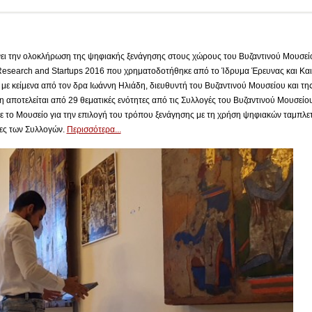
ει την ολοκλήρωση της ψηφιακής ξενάγησης στους χώρους του Βυζαντινού Μουσείο
Research and Startups 2016 που χρηματοδοτήθηκε από το Ίδρυμα Έρευνας και Και
με κείμενα από τον δρα Ιωάννη Ηλιάδη, διευθυντή του Βυζαντινού Μουσείου και τη
 αποτελείται από 29 θεματικές ενότητες από τις Συλλογές του Βυζαντινού Μουσείου 
ε το Μουσείο για την επιλογή του τρόπου ξενάγησης με τη χρήση ψηφιακών ταμπλε
τες των Συλλογών.
Περισσότερα...