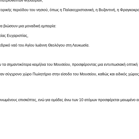
ρισθέντων θησαυρών,
ριόδου του νησιού, όπως η Παλαιοχριστιανική, η Βυζαντινή, η Φραγκοκρατία,
α βιώσουν μια μοναδική εμπειρία:
 Ευχαριστίας,
ναό του Αγίου Ιωάννη Θεολόγου στη Λευκωσία.
 τα σημαντικότερα κειμήλια του Μουσείου, προσφέροντας μια εντυπωσιακή οπτική 
έναν σύγχρονο χώρο Πωλητήριο στην είσοδο του Μουσείου, καθώς και ειδικός χώρο
μονωμένους επισκέπτες, ενώ για ομάδες άνω των 10 ατόμων προσφέρεται μειωμένο ει