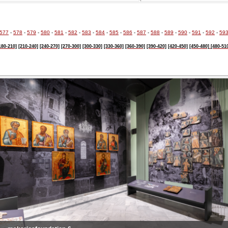
577
-
578
-
579
-
580
-
581
-
582
-
583
-
584
-
585
-
586
-
587
-
588
-
589
-
590
-
591
-
592
-
59
180-210]
[210-240]
[240-270]
[270-300]
[300-330]
[330-360]
[360-390]
[390-420]
[420-450]
[450-480]
[480-51