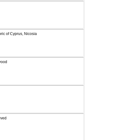
ric of Cyprus, Nicosia
wood
rved