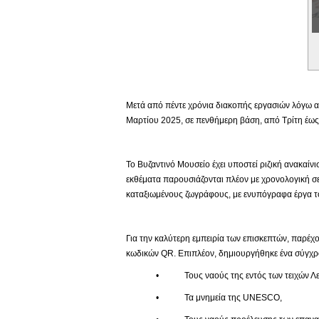
Εικονική Περιδιάβαση
Μετά από πέντε χρόνια διακοπής εργασιών λόγω αν
Μαρτίου 2025, σε πενθήμερη βάση, από Τρίτη έως 
Το Βυζαντινό Μουσείο έχει υποστεί ριζική ανακαίν
εκθέματα παρουσιάζονται πλέον με χρονολογική σε
καταξιωμένους ζωγράφους, με ενυπόγραφα έργα το
Για την καλύτερη εμπειρία των επισκεπτών, παρέχο
κωδικών QR. Επιπλέον, δημιουργήθηκε ένα σύγχρο
• Τους ναούς της εντός των τειχών Λευ
• Τα μνημεία της UNESCO,