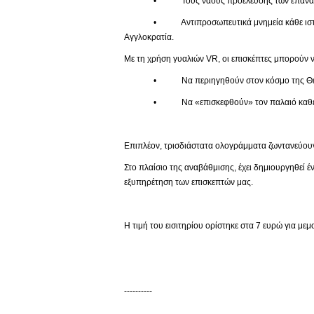
• Τους ναούς προέλευσης των επαναπατ
• Αντιπροσωπευτικά μνημεία κάθε ιστορικής πε
Αγγλοκρατία.
Με τη χρήση γυαλιών VR, οι επισκέπτες μπορούν ν
• Να περιηγηθούν στον κόσμο της Θείας
• Να «επισκεφθούν» τον παλαιό καθεδρικό 
Επιπλέον, τρισδιάστατα ολογράμματα ζωντανεύουν
Στο πλαίσιο της αναβάθμισης, έχει δημιουργηθεί 
εξυπηρέτηση των επισκεπτών μας.
Η τιμή του εισιτηρίου ορίστηκε στα 7 ευρώ για με
----------