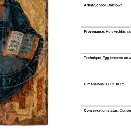
Artist/School
: Unknown
Provenance
: Holy Archbishop
Technique
: Egg tempera on 
Dimensions
: 117 x 38 cm
Conservation status
: Conse