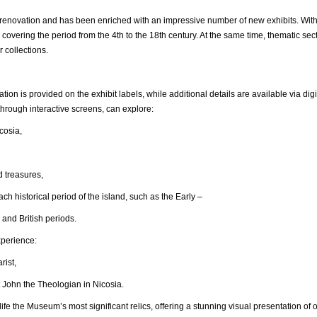
ovation and has been enriched with an impressive number of new exhibits. With
 covering the period from the 4th to the 18th century. At the same time, thematic s
r collections.
ation is provided on the exhibit labels, while additional details are available via 
hrough interactive screens, can explore:
osia,
reasures,
ical period of the island, such as the Early –
 and British periods.
xperience:
ist,
n the Theologian in Nicosia.
ife the Museum’s most significant relics, offering a stunning visual presentation of o