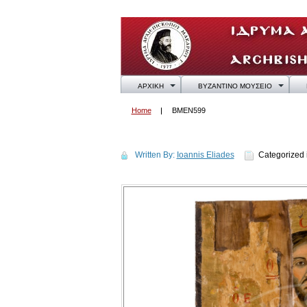
ΑΡΧΙΚΗ
ΒΥΖΑΝΤΙΝΟ ΜΟΥΣΕΙΟ
Home
BMEN599
BMEN599
Written By:
Ioannis Eliades
Categorized 