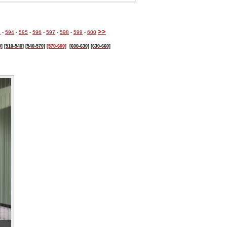
>>
3
-
594
-
595
-
596
-
597
-
598
-
599
-
600
0]
[510-540]
[540-570]
[570-600]
[600-630]
[630-660]