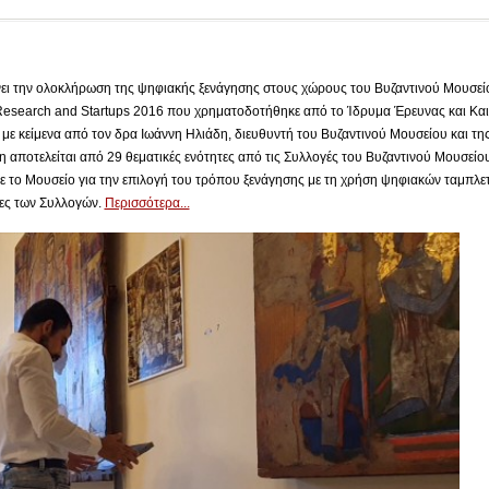
ει την ολοκλήρωση της ψηφιακής ξενάγησης στους χώρους του Βυζαντινού Μουσείο
Research and Startups 2016 που χρηματοδοτήθηκε από το Ίδρυμα Έρευνας και Και
με κείμενα από τον δρα Ιωάννη Ηλιάδη, διευθυντή του Βυζαντινού Μουσείου και τη
 αποτελείται από 29 θεματικές ενότητες από τις Συλλογές του Βυζαντινού Μουσείου 
ε το Μουσείο για την επιλογή του τρόπου ξενάγησης με τη χρήση ψηφιακών ταμπλε
τες των Συλλογών.
Περισσότερα...