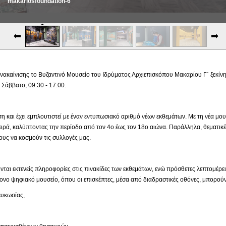
makariosfoundation-6
makariosfoundation-7
ακαίνισης το Βυζαντινό Μουσείο του Ιδρύματος Αρχιεπισκόπου Μακαρίου Γ΄ ξεκίνησε
Σάββατο, 09:30 - 17:00.
ιση και έχει εμπλουτιστεί με έναν εντυπωσιακό αριθμό νέων εκθεμάτων. Με τη νέα μ
ιρά, καλύπτοντας την περίοδο από τον 4ο έως τον 18ο αιώνα. Παράλληλα, θεματικέ
υς να κοσμούν τις συλλογές μας.
νται εκτενείς πληροφορίες στις πινακίδες των εκθεμάτων, ενώ πρόσθετες λεπτομέρε
νο ψηφιακό μουσείο, όπου οι επισκέπτες, μέσα από διαδραστικές οθόνες, μπορούν
κωσίας,