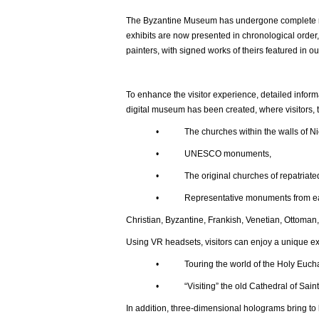
The Byzantine Museum has undergone complete ren
exhibits are now presented in chronological order,
painters, with signed works of theirs featured in ou
To enhance the visitor experience, detailed inform
digital museum has been created, where visitors, t
• The churches within the walls of Nic
• UNESCO monuments,
• The original churches of repatriated t
• Representative monuments from each histor
Christian, Byzantine, Frankish, Venetian, Ottoman,
Using VR headsets, visitors can enjoy a unique e
• Touring the world of the Holy Euchar
• “Visiting” the old Cathedral of Saint Joh
In addition, three-dimensional holograms bring to l