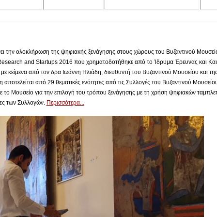
ει την ολοκλήρωση της ψηφιακής ξενάγησης στους χώρους του Βυζαντινού Μουσείο
Research and Startups 2016 που χρηματοδοτήθηκε από το Ίδρυμα Έρευνας και Και
με κείμενα από τον δρα Ιωάννη Ηλιάδη, διευθυντή του Βυζαντινού Μουσείου και τη
 αποτελείται από 29 θεματικές ενότητες από τις Συλλογές του Βυζαντινού Μουσείου 
ε το Μουσείο για την επιλογή του τρόπου ξενάγησης με τη χρήση ψηφιακών ταμπλε
τες των Συλλογών.
Περισσότερα...