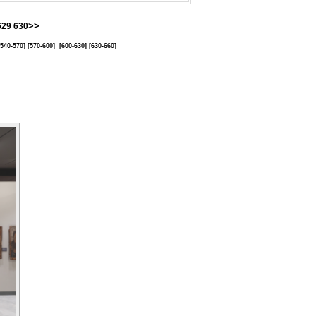
>>
629
630
[540-570]
[570-600]
[600-630]
[630-660]