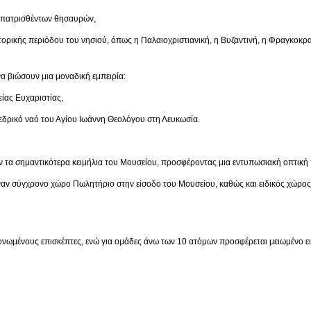
ρισθέντων θησαυρών,
ριόδου του νησιού, όπως η Παλαιοχριστιανική, η Βυζαντινή, η Φραγκοκρατία,
α βιώσουν μια μοναδική εμπειρία:
 Ευχαριστίας,
ναό του Αγίου Ιωάννη Θεολόγου στη Λευκωσία.
 τα σημαντικότερα κειμήλια του Μουσείου, προσφέροντας μια εντυπωσιακή οπτική 
έναν σύγχρονο χώρο Πωλητήριο στην είσοδο του Μουσείου, καθώς και ειδικός χώρο
μονωμένους επισκέπτες, ενώ για ομάδες άνω των 10 ατόμων προσφέρεται μειωμένο ει