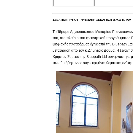
1ΔΕΛΤΙΟΝ ΤΥΠΟΥ - ΨΗΦΙΑΚΗ ΞΕΝΑΓΗΣΗ Β.Μ.& Π. ΙΑΜ
Tο Ίδρυμα Αρχιεπισκόπου Μακαρίου Γ΄ ανακοινών
του, στο πλαίσιο του ερευνητικού προγράμματος 
ψηφιακής πλατφόρμας έγινε από την Βluepath Ltd 
μετάφραση από τον κ. Δημήτριο Δούμα. Η ξενάγηση
Χρήστος Συμεού της Bluepath Ltd συνεργάστηκε μ
τοποθετήθηκαν σε συγκεκριμένες θεματικές ενότη