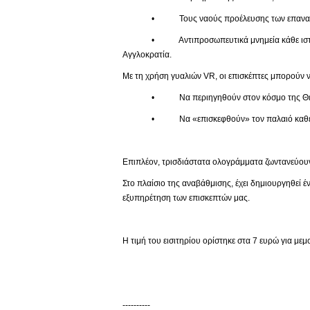
• Τους ναούς προέλευσης των επαναπατ
• Αντιπροσωπευτικά μνημεία κάθε ιστορικής πε
Αγγλοκρατία.
Με τη χρήση γυαλιών VR, οι επισκέπτες μπορούν ν
• Να περιηγηθούν στον κόσμο της Θείας
• Να «επισκεφθούν» τον παλαιό καθεδρικό 
Επιπλέον, τρισδιάστατα ολογράμματα ζωντανεύουν
Στο πλαίσιο της αναβάθμισης, έχει δημιουργηθεί 
εξυπηρέτηση των επισκεπτών μας.
Η τιμή του εισιτηρίου ορίστηκε στα 7 ευρώ για με
----------