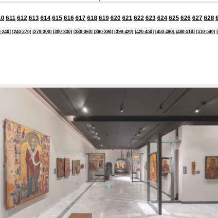
10
611
612
613
614
615
616
617
618
619
620
621
622
623
624
625
626
627
628
-240]
[240-270]
[270-300]
[300-330]
[330-360]
[360-390]
[390-420]
[420-450]
[450-480]
[480-510]
[510-540]