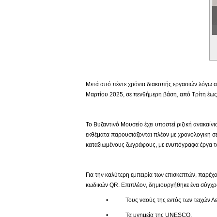
Εικονική Περιδιάβαση
Μετά από πέντε χρόνια διακοπής εργασιών λόγω αν
Μαρτίου 2025, σε πενθήμερη βάση, από Τρίτη έως 
Το Βυζαντινό Μουσείο έχει υποστεί ριζική ανακαίν
εκθέματα παρουσιάζονται πλέον με χρονολογική σε
καταξιωμένους ζωγράφους, με ενυπόγραφα έργα το
Για την καλύτερη εμπειρία των επισκεπτών, παρέχο
κωδικών QR. Επιπλέον, δημιουργήθηκε ένα σύγχρο
• Τους ναούς της εντός των τειχών Λευ
• Τα μνημεία της UNESCO,