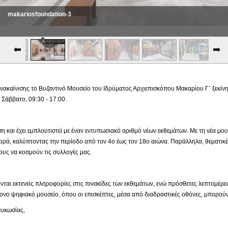
makariosfoundation-3
ακαίνισης το Βυζαντινό Μουσείο του Ιδρύματος Αρχιεπισκόπου Μακαρίου Γ΄ ξεκίνησε
Σάββατο, 09:30 - 17:00.
ιση και έχει εμπλουτιστεί με έναν εντυπωσιακό αριθμό νέων εκθεμάτων. Με τη νέα μ
ιρά, καλύπτοντας την περίοδο από τον 4ο έως τον 18ο αιώνα. Παράλληλα, θεματικέ
υς να κοσμούν τις συλλογές μας.
νται εκτενείς πληροφορίες στις πινακίδες των εκθεμάτων, ενώ πρόσθετες λεπτομέρε
νο ψηφιακό μουσείο, όπου οι επισκέπτες, μέσα από διαδραστικές οθόνες, μπορούν
κωσίας,