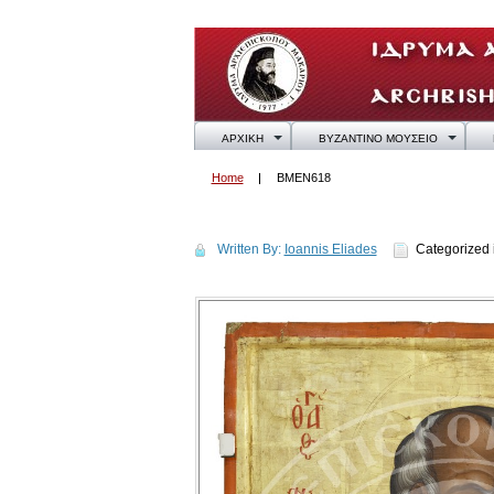
ΑΡΧΙΚΗ
ΒΥΖΑΝΤΙΝΟ ΜΟΥΣΕΙΟ
Home
BMEN618
BMEN618
Written By:
Ioannis Eliades
Categorized 