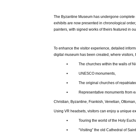
The Byzantine Museum has undergone complete ren
exhibits are now presented in chronological order,
painters, with signed works of theirs featured in ou
To enhance the visitor experience, detailed inform
digital museum has been created, where visitors, t
• The churches within the walls of Nic
• UNESCO monuments,
• The original churches of repatriated t
• Representative monuments from each histor
Christian, Byzantine, Frankish, Venetian, Ottoman,
Using VR headsets, visitors can enjoy a unique e
• Touring the world of the Holy Euchar
• “Visiting” the old Cathedral of Saint Joh