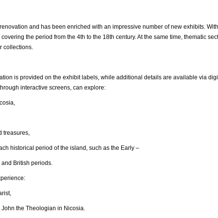
ovation and has been enriched with an impressive number of new exhibits. With
 covering the period from the 4th to the 18th century. At the same time, thematic s
r collections.
ation is provided on the exhibit labels, while additional details are available via 
hrough interactive screens, can explore:
osia,
reasures,
ical period of the island, such as the Early –
 and British periods.
xperience:
ist,
n the Theologian in Nicosia.