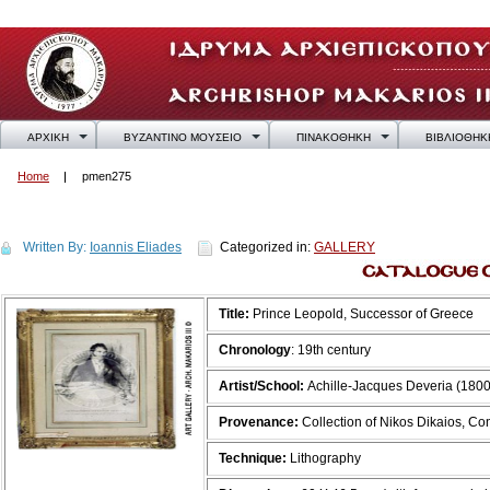
ΑΡΧΙΚΗ
ΒΥΖΑΝΤΙΝΟ ΜΟΥΣΕΙΟ
ΠΙΝΑΚΟΘΗΚΗ
ΒΙΒΛΙΟΘΗΚ
Home
pmen275
pmen275
Written By:
Ioannis Eliades
Categorized in:
GALLERY
Title:
Prince Leopold, Successor of Greece
Chronology
: 19th century
Artist/School:
Achille-Jacques Deveria (1800
Provenance:
Collection of Nikos Dikaios, C
Technique:
Lithography