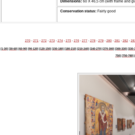
Dimensions:
60 Χ 46,5 cm (with frame and gl
Conservation status:
Fairly good
270
-
271
-
272
-
273
-
274
-
275
-
276
-
277
-
278
-
279
-
280
-
281
-
282
-
28
[1-30]
[30-60]
[60-90]
[90-120]
[120-150]
[150-180]
[180-210]
[210-240]
[240-270]
[270-300]
[300-330]
[330-
750]
[750-780]