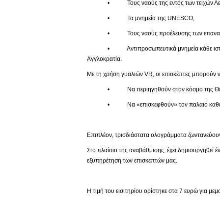
• Τους ναούς της εντός των τειχών Λευ
• Τα μνημεία της UNESCO,
• Τους ναούς προέλευσης των επαναπατ
• Αντιπροσωπευτικά μνημεία κάθε ιστορικής πε
Αγγλοκρατία.
Με τη χρήση γυαλιών VR, οι επισκέπτες μπορούν ν
• Να περιηγηθούν στον κόσμο της Θείας
• Να «επισκεφθούν» τον παλαιό καθεδρικό 
Επιπλέον, τρισδιάστατα ολογράμματα ζωντανεύουν
Στο πλαίσιο της αναβάθμισης, έχει δημιουργηθεί 
εξυπηρέτηση των επισκεπτών μας.
Η τιμή του εισιτηρίου ορίστηκε στα 7 ευρώ για με