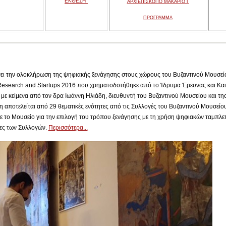
ΕΚΘΕΣΗ"
ΑΡΧΙΕΠΙΣΚΟΠΟ ΜΑΚΑΡΙΟ Γ
ΠΡΟΓΡΑΜΜΑ
ει την ολοκλήρωση της ψηφιακής ξενάγησης στους χώρους του Βυζαντινού Μουσείο
Research and Startups 2016 που χρηματοδοτήθηκε από το Ίδρυμα Έρευνας και Και
με κείμενα από τον δρα Ιωάννη Ηλιάδη, διευθυντή του Βυζαντινού Μουσείου και τη
 αποτελείται από 29 θεματικές ενότητες από τις Συλλογές του Βυζαντινού Μουσείου 
ε το Μουσείο για την επιλογή του τρόπου ξενάγησης με τη χρήση ψηφιακών ταμπλε
τες των Συλλογών.
Περισσότερα...