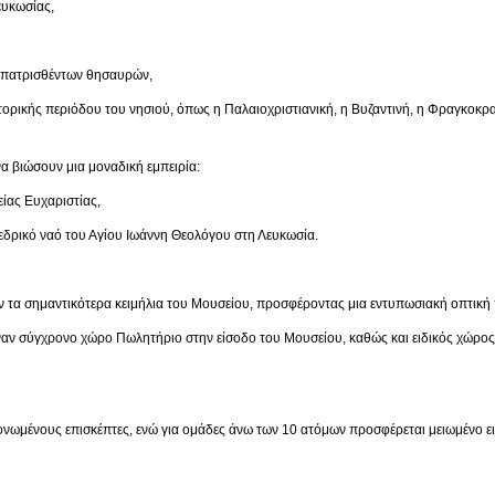
κωσίας,
ρισθέντων θησαυρών,
ριόδου του νησιού, όπως η Παλαιοχριστιανική, η Βυζαντινή, η Φραγκοκρατία,
α βιώσουν μια μοναδική εμπειρία:
 Ευχαριστίας,
ναό του Αγίου Ιωάννη Θεολόγου στη Λευκωσία.
 τα σημαντικότερα κειμήλια του Μουσείου, προσφέροντας μια εντυπωσιακή οπτική 
έναν σύγχρονο χώρο Πωλητήριο στην είσοδο του Μουσείου, καθώς και ειδικός χώρο
μονωμένους επισκέπτες, ενώ για ομάδες άνω των 10 ατόμων προσφέρεται μειωμένο ει