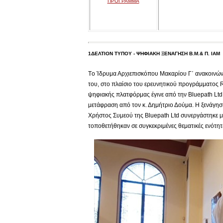
ΠΡΟΓΡΑΜΜΑ
1ΔΕΛΤΙΟΝ ΤΥΠΟΥ - ΨΗΦΙΑΚΗ ΞΕΝΑΓΗΣΗ Β.Μ.& Π. ΙΑΜ
Tο Ίδρυμα Αρχιεπισκόπου Μακαρίου Γ΄ ανακοινών
του, στο πλαίσιο του ερευνητικού προγράμματος 
ψηφιακής πλατφόρμας έγινε από την Βluepath Ltd 
μετάφραση από τον κ. Δημήτριο Δούμα. Η ξενάγηση
Χρήστος Συμεού της Bluepath Ltd συνεργάστηκε μ
τοποθετήθηκαν σε συγκεκριμένες θεματικές ενότη