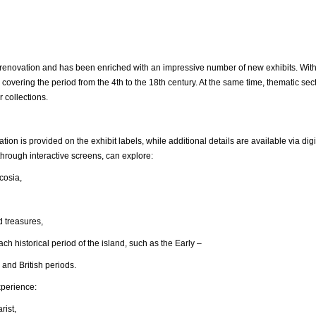
ovation and has been enriched with an impressive number of new exhibits. With
 covering the period from the 4th to the 18th century. At the same time, thematic s
r collections.
ation is provided on the exhibit labels, while additional details are available via 
hrough interactive screens, can explore:
osia,
reasures,
ical period of the island, such as the Early –
 and British periods.
xperience:
ist,