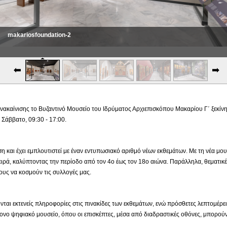
makariosfoundation-3
ακαίνισης το Βυζαντινό Μουσείο του Ιδρύματος Αρχιεπισκόπου Μακαρίου Γ΄ ξεκίνησε
Σάββατο, 09:30 - 17:00.
ιση και έχει εμπλουτιστεί με έναν εντυπωσιακό αριθμό νέων εκθεμάτων. Με τη νέα μ
ιρά, καλύπτοντας την περίοδο από τον 4ο έως τον 18ο αιώνα. Παράλληλα, θεματικέ
υς να κοσμούν τις συλλογές μας.
νται εκτενείς πληροφορίες στις πινακίδες των εκθεμάτων, ενώ πρόσθετες λεπτομέρε
νο ψηφιακό μουσείο, όπου οι επισκέπτες, μέσα από διαδραστικές οθόνες, μπορούν