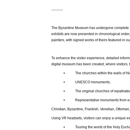
----------
The Byzantine Museum has undergone complete ren
exhibits are now presented in chronological order,
painters, with signed works of theirs featured in ou
To enhance the visitor experience, detailed inform
digital museum has been created, where visitors, t
• The churches within the walls of Nic
• UNESCO monuments,
• The original churches of repatriated t
• Representative monuments from each histor
Christian, Byzantine, Frankish, Venetian, Ottoman,
Using VR headsets, visitors can enjoy a unique e
• Touring the world of the Holy Euchar