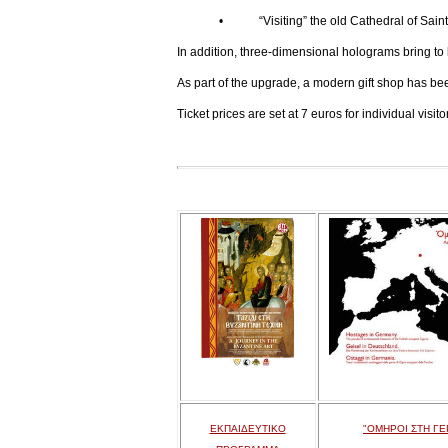
• “Visiting” the old Cathedral of Saint Joh
In addition, three-dimensional holograms bring to l
As part of the upgrade, a modern gift shop has be
Ticket prices are set at 7 euros for individual visi
ΕΚΠΑΙΔΕΥΤΙΚΟ
"ΟΜΗΡΟΙ ΣΤΗ ΓΕ