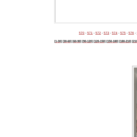
570
-
571
-
572
-
573
-
574
-
575
-
576
-
[1-30]
[30-60]
[60-90]
[90-120]
[120-150]
[150-180]
[180-210]
[21