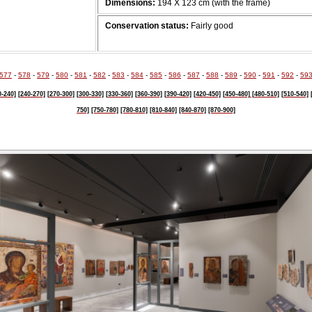
Dimensions:
194 Χ 123 cm (with the frame)
Conservation status:
Fairly good
577
-
578
-
579
-
580
-
581
-
582
-
583
-
584
-
585
-
586
-
587
-
588
-
589
-
590
-
591
-
592
-
59
0-240]
[240-270]
[270-300]
[300-330]
[330-360]
[360-390]
[390-420]
[420-450]
[450-480]
[480-510]
[510-540]
750]
[750-780]
[780-810]
[810-840]
[840-870]
[870-900]