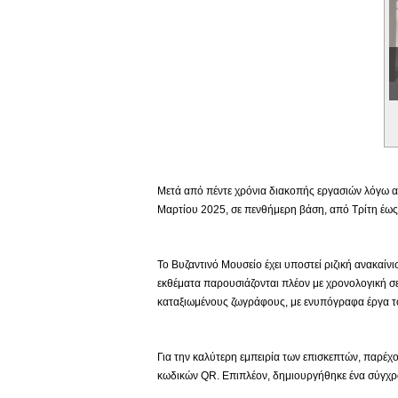
Εικονική Περιδιάβαση
Μετά από πέντε χρόνια διακοπής εργασιών λόγω αν
Μαρτίου 2025, σε πενθήμερη βάση, από Τρίτη έως 
Το Βυζαντινό Μουσείο έχει υποστεί ριζική ανακαίν
εκθέματα παρουσιάζονται πλέον με χρονολογική σε
καταξιωμένους ζωγράφους, με ενυπόγραφα έργα το
Για την καλύτερη εμπειρία των επισκεπτών, παρέχο
κωδικών QR. Επιπλέον, δημιουργήθηκε ένα σύγχρο