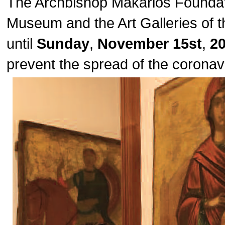
The Archbishop Makarios Foundat
Museum and the Art Galleries of t
until
Sunday
,
November 15st
,
2
prevent the spread of the corona