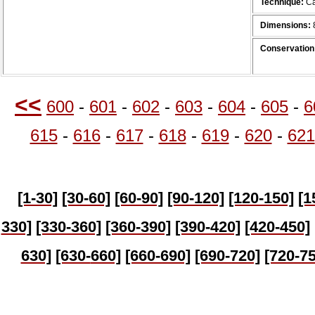
Technique:
Ca
Dimensions:
8
Conservation 
<<
600
-
601
-
602
-
603
-
604
-
605
-
6
615
-
616
-
617
-
618
-
619
-
620
-
621
[1-30]
[30-60]
[60-90]
[90-120]
[120-150]
[1
330]
[330-360]
[360-390]
[390-420]
[420-450]
630]
[630-
660]
[660-690]
[690-720]
[720-75