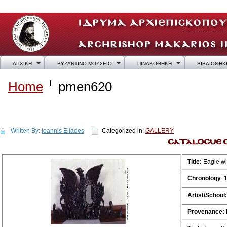
ΑΡΧΙΚΗ
ΒΥΖΑΝΤΙΝΟ ΜΟΥΣΕΙΟ
ΠΙΝΑΚΟΘΗΚΗ
ΒΙΒΛΙΟΘΗΚ
Home
pmen620
pmen620
Written By:
Ioannis Eliades
Categorized in:
GALLERY
Title:
Eagle wit
Chronology
: 
Artist/School:
Provenance: