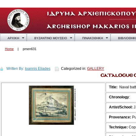
ΑΡΧΙΚΗ
ΒΥΖΑΝΤΙΝΟ ΜΟΥΣΕΙΟ
ΠΙΝΑΚΟΘΗΚΗ
ΒΙΒΛΙΟΘΗΚ
Home
pmen631
pmen631
Written By:
Ioannis Eliades
Categorized in:
GALLERY
Title:
Νaval batt
Chronology
:
Artist/School:
J.
Provenance:
Pu
Technique:
Copp