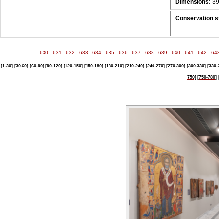
Dimensions:
39 
Conservation s
630
-
631
-
632
-
633
-
634
-
635
-
636
-
637
-
638
-
639
-
640
-
641
-
642
-
64
[1-30]
[30-60]
[60-90]
[90-120]
[120-150]
[150-180]
[180-210]
[210-240]
[240-270]
[270-300]
[300-330]
[330-
750]
[750-780]