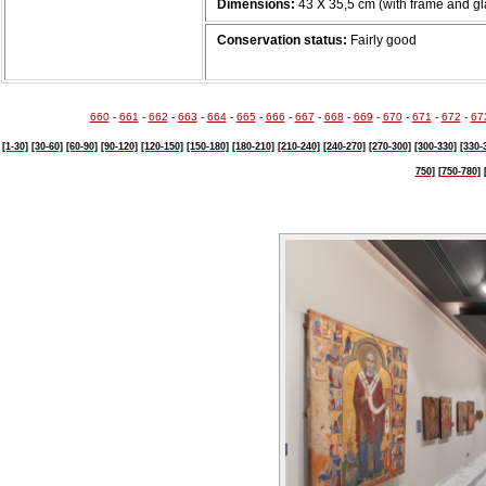
Dimensions:
43 X 35,5 cm (with frame and gl
Conservation status:
Fairly good
660
-
661
-
662
-
663
-
664
-
665
-
666
-
667
-
668
-
669
-
670
-
671
-
672
-
67
[1-30]
[30-60]
[60-90]
[90-120]
[120-150]
[150-180]
[180-210]
[210-240]
[240-270]
[270-300]
[300-330]
[330-
750]
[750-780]