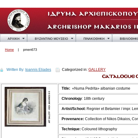
ΑΡΧΙΚΗ
ΒΥΖΑΝΤΙΝΟ ΜΟΥΣΕΙΟ
ΠΙΝΑΚΟΘΗΚΗ
ΒΙΒΛΙΟΘΗΚ
Home
pmen673
pmen673
Written By:
Ioannis Eliades
Categorized in:
GALLERY
Title:
«Numa Pedrita» albanian costume
Chronology
: 18th century
Artist/School:
Regnier et Betamier / impr. Le
Provenance:
Collection of Nikos Dikaios, C
Technique:
Coloured lithography